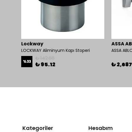
Lockway
ASSA A
LOCKWAY Aliminyum Kapı Stoperi
ASSA ABLO
₺ 142.68
%
33
₺ 95.12
₺ 2,687
Kategoriler
Hesabım