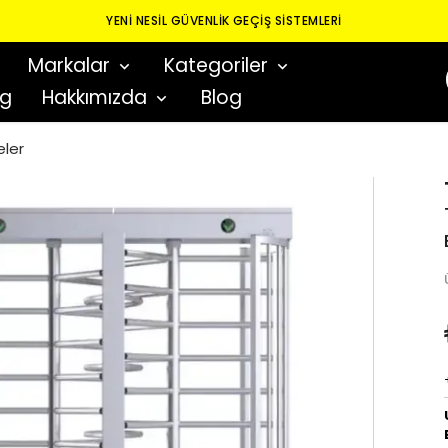
YENI NESIL GÜVENLIK GEÇIŞ SISTEMLERI
Markalar
Kategoriler
og
Hakkımızda
Blog
eler