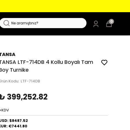
0
TANSA
TANSA LTF-714DB 4 Kollu Boyalı Tam
Boy Turnike
Ürün Kodu
:
LTF-714DB
₺ 399,252.82
+KDV
USD: $8487.52
EUR: €7441.80