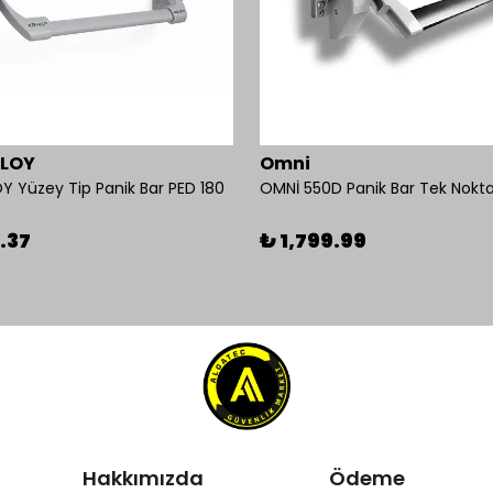
BLOY
Omni
Y Yüzey Tip Panik Bar PED 180
.37
₺ 1,799.99
Hakkımızda
Ödeme