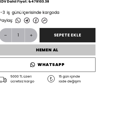
KDV Dahil Fiyat: ₺479103.38
1-3 iş günü içerisinde kargoda
Paylaş
:
SEPETE EKLE
HEMEN AL
WHATSAPP
5000 TL üzeri
15 gün içinde
ücretsiz kargo
iade değişim