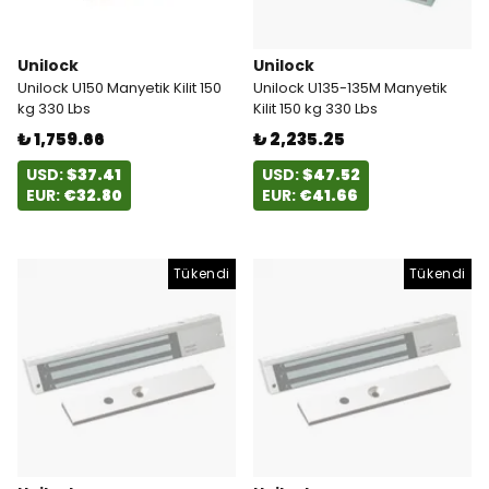
Unilock
Unilock
Unilock U150 Manyetik Kilit 150
Unilock U135-135M Manyetik
kg 330 Lbs
Kilit 150 kg 330 Lbs
₺ 1,759.66
₺ 2,235.25
USD:
$37.41
USD:
$47.52
EUR:
€32.80
EUR:
€41.66
Tükendi
Tükendi