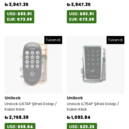
₺ 3,947.35
₺ 3,947.35
USD:
$83.91
USD:
$83.91
EUR:
€73.58
EUR:
€73.58
Tükendi
Tükendi
Unilock
Unilock
Unılock LL67AP Şifreli Dolap /
Unılock LL75AP Şifreli Dolap /
Kabin Kilidi
Kabin Kilidi
₺ 2,758.39
₺ 1,093.84
USD:
$58.64
USD:
$23.25