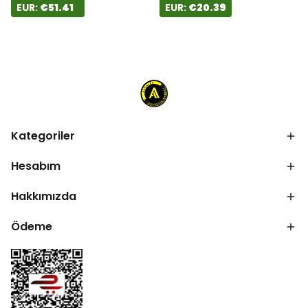
EUR:
€51.41
EUR:
€20.39
Kategoriler
Hesabım
Hakkımızda
Ödeme