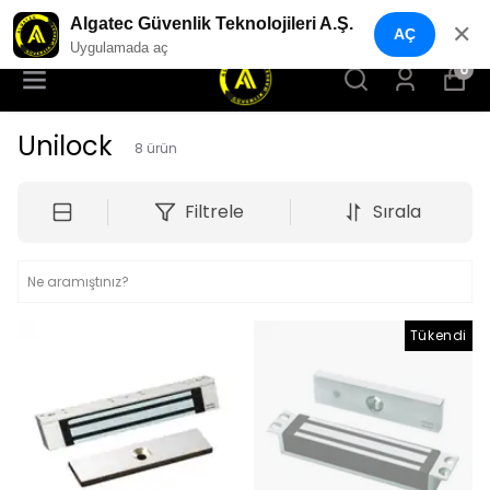
YENI NESIL GÜVENLIK GEÇIŞ SISTEMLERI
Algatec Güvenlik Teknolojileri A.Ş.
✕
AÇ
Uygulamada aç
0
Unilock
8
ürün
Filtrele
Sırala
Tükendi