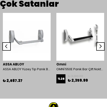
Çok Satanlar
ASSA ABLOY
Omni
ASSA ABLOY Yüzey Tip Panik Bar PED 180
OMNİ 550E Panik Bar Çift Nokta Yüzey Tip
₺ 3,190.00
%
26
₺ 2,359.99
₺ 2,687.37