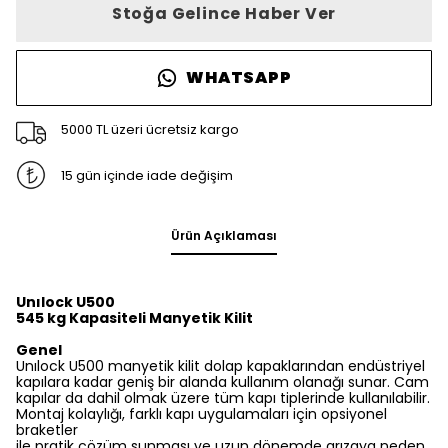
Stoğa Gelince Haber Ver
WHATSAPP
5000 TL üzeri ücretsiz kargo
15 gün içinde iade değişim
Ürün Açıklaması
Unılock U500
545 kg Kapasiteli Manyetik Kilit
Genel
Unılock U500 manyetik kilit dolap kapaklarından endüstriyel
kapılara kadar geniş bir alanda kullanım olanağı sunar. Cam
kapılar da dahil olmak üzere tüm kapı tiplerinde kullanılabilir.
Montaj kolaylığı, farklı kapı uygulamaları için opsiyonel
braketler
ile pratik çözüm sunması ve uzun dönemde arızaya neden