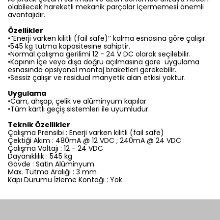
olabilecek hareketli mekanik parçalar içermemesi önemli
avantajıdır.
Özellikler
•‘’Enerji varken kilitli (fail safe)’’ kalma esnasına göre çalışır.
•545 kg tutma kapasitesine sahiptir.
•Normal çalışma gerilimi 12 - 24 V DC olarak seçilebilir.
•Kapının içe veya dışa doğru açılmasına göre uygulama
esnasında opsiyonel montaj braketleri gerekebilir.
•Sessiz çalışır ve residual manyetik alan etkisi yoktur.
Uygulama
•Cam, ahşap, çelik ve alüminyum kapılar
•Tüm kartlı geçiş sistemleri ile uyumludur.
Teknik Özellikler
Çalışma Prensibi : Enerji varken kilitli (fail safe)
Çektiği Akım : 480mA @ 12 VDC ; 240mA @ 24 VDC
Çalışma Voltajı : 12 - 24 VDC
Dayanıklılık : 545 kg
Gövde : Satin Alüminyum
Max. Tutma Aralığı : 3 mm
Kapı Durumu İzleme Kontağı : Yok