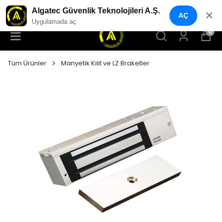
YENI NESIL GÜVENLIK GEÇIŞ SISTEMLERI
Algatec Güvenlik Teknolojileri A.Ş.
✕
AÇ
Uygulamada aç
0
Tüm Ürünler
Manyetik Kilit ve LZ Braketler