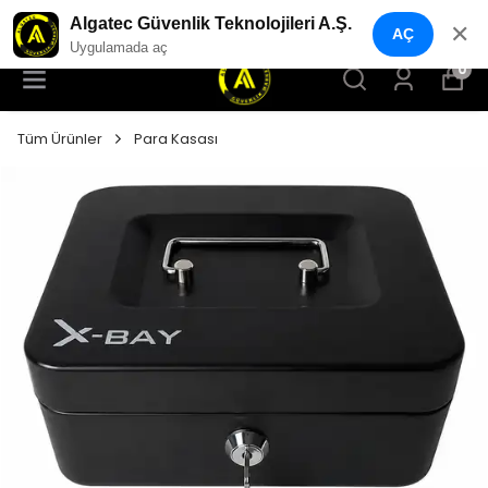
YENI NESIL GÜVENLIK GEÇIŞ SISTEMLERI
Algatec Güvenlik Teknolojileri A.Ş.
✕
AÇ
Uygulamada aç
0
Tüm Ürünler
Para Kasası