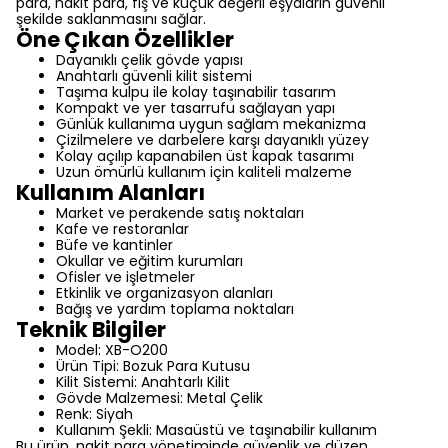
para, nakit para, fiş ve küçük değerli eşyaların güvenli
şekilde saklanmasını sağlar.
Öne Çıkan Özellikler
Dayanıklı çelik gövde yapısı
Anahtarlı güvenli kilit sistemi
Taşıma kulpu ile kolay taşınabilir tasarım
Kompakt ve yer tasarrufu sağlayan yapı
Günlük kullanıma uygun sağlam mekanizma
Çizilmelere ve darbelere karşı dayanıklı yüzey
Kolay açılıp kapanabilen üst kapak tasarımı
Uzun ömürlü kullanım için kaliteli malzeme
Kullanım Alanları
Market ve perakende satış noktaları
Kafe ve restoranlar
Büfe ve kantinler
Okullar ve eğitim kurumları
Ofisler ve işletmeler
Etkinlik ve organizasyon alanları
Bağış ve yardım toplama noktaları
Teknik Bilgiler
Model: XB-O200
Ürün Tipi: Bozuk Para Kutusu
Kilit Sistemi: Anahtarlı Kilit
Gövde Malzemesi: Metal Çelik
Renk: Siyah
Kullanım Şekli: Masaüstü ve taşınabilir kullanım
Bu ürün, nakit para yönetiminde güvenlik ve düzen