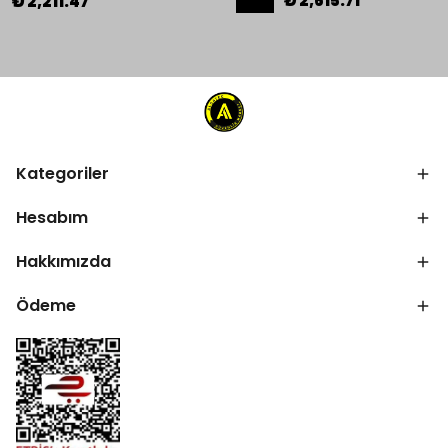
₺ 2,615.71
₺ 2,211.47
Kategoriler
Hesabım
Hakkımızda
Ödeme