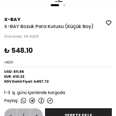
X-BAY
X-BAY Bozuk Para Kutusu (Küçük Boy)
Ürün Kodu
:
XB-0200
₺ 548.10
+KDV
USD: $11.65
EUR: €10.22
KDV Dahil Fiyat: ₺657.72
1-3 iş günü içerisinde kargoda
Paylaş
:
SEPETE EKLE