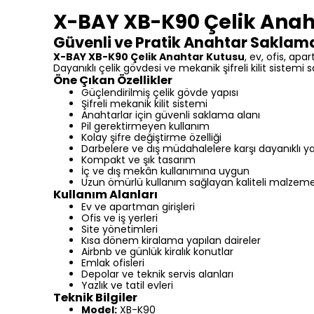
X-BAY XB-K90 Çelik Anah
Güvenli ve Pratik Anahtar Sakla
X-BAY XB-K90 Çelik Anahtar Kutusu
, ev, ofis, ap
Dayanıklı çelik gövdesi ve mekanik şifreli kilit sistemi
Öne Çıkan Özellikler
Güçlendirilmiş çelik gövde yapısı
Şifreli mekanik kilit sistemi
Anahtarlar için güvenli saklama alanı
Pil gerektirmeyen kullanım
Kolay şifre değiştirme özelliği
Darbelere ve dış müdahalelere karşı dayanıklı y
Kompakt ve şık tasarım
İç ve dış mekân kullanımına uygun
Uzun ömürlü kullanım sağlayan kaliteli malzem
Kullanım Alanları
Ev ve apartman girişleri
Ofis ve iş yerleri
Site yönetimleri
Kısa dönem kiralama yapılan daireler
Airbnb ve günlük kiralık konutlar
Emlak ofisleri
Depolar ve teknik servis alanları
Yazlık ve tatil evleri
Teknik Bilgiler
Model:
XB-K90