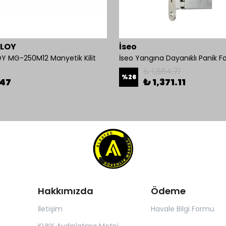
BLOY
İseo
Y MG-250M12 Manyetik Kilit
₺ 1,864.71
%
26
.47
₺ 1,371.11
Hakkımızda
Ödeme
ı
İletişim
Havale Bilgi Formu