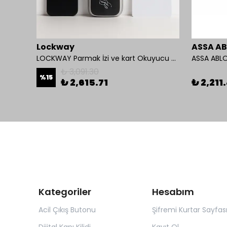
Lockway
ASSA A
 Kolu
LOCKWAY Parmak İzi ve kart Okuyucu Kontrol Paneli
ASSA ABLO
₺ 3,091.30
%
15
₺ 2,615.71
₺ 2,211
Kategoriler
Hesabım
Acil Çıkış Butonu
Şifremi Kurtar Sayfas