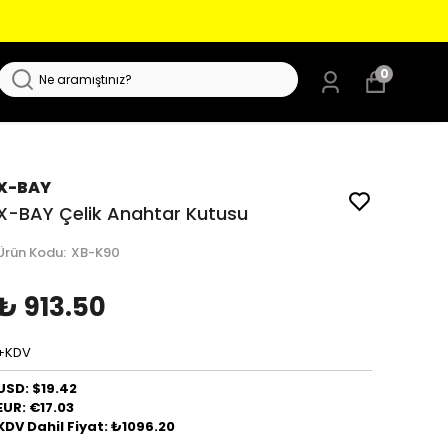
0
X-BAY
X-BAY Çelik Anahtar Kutusu
Ürün Kodu
:
XB-K90
₺ 913.50
+KDV
USD: $19.42
EUR: €17.03
KDV Dahil Fiyat: ₺1096.20