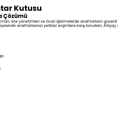
tar Kutusu
ma Çözümü
artman, site yönetimleri ve ticari işletmelerde anahtarların güvenl
 sayesinde anahtarlarınızı yetkisiz erişimlere karşı korurken, ihti
apı
e