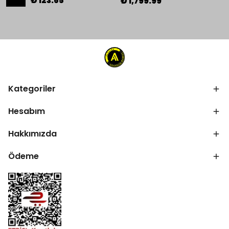
₺ 123.65
₺ 1,799.99
Kategoriler
Hesabım
Hakkımızda
Ödeme