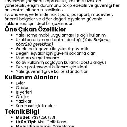
sayesinde (bağlantı köprüsü ile) kasanızı uzaktan
yönetebilir, erişim durumunu takip edebilir ve güvenliği her
an kontrol altında tutabilirsiniz.
Ev, ofis ve iş yerlerinde nakit para, pasaport, mücevher,
önemli belgeler ve diğer değerli eşyaların güvenle
saklanması için ideal bir çözümdür.
Öne Çıkan Özellikler
Yale Home mobil uygulaması ile akıllı kullanım
Uzaktan erişim ve kontrol desteği
(Yale Bağlantı
Köprüsü gereklidir.)
Güçlü çelik gövde ile yüksek güvenlik
Değerli eşyalar için güvenli saklama alanı
Modern ve şık tasarım
Kolay kullanım sağlayan kullanıcı dostu arayüz
Ev ve profesyonel kullanım için ideal
Yale güvenilirliği ve kalite standartları
Kullanım Alanları
Evler
Ofisler
İş yerleri
Oteller
Yazlıklar
Kurumsal işletmeler
Teknik Bilgi
Model:
YSS/250/EB1
Ürün Tipi:
Akıllı Çelik Kasa
Mobil Uygulama:
Yale Home