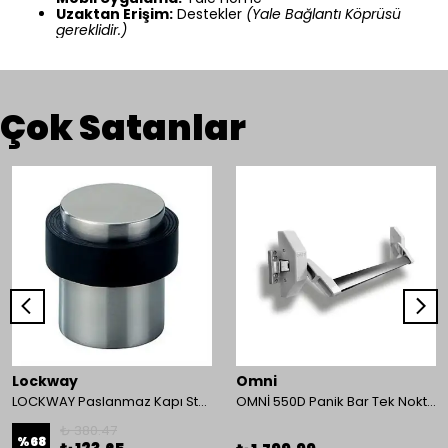
Uzaktan Erişim:
Destekler
(Yale Bağlantı Köprüsü
gereklidir.)
Çok Satanlar
Lockway
Omni
LOCKWAY Paslanmaz Kapı Stoperi
OMNİ 550D Panik Bar Tek Nokta Yüzey Tip
₺ 380.47
%
68