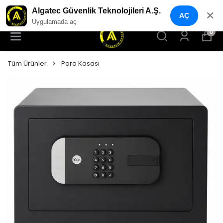
YENI NESIL GÜVENLIK GEÇIŞ SISTEMLERI
Algatec Güvenlik Teknolojileri A.Ş.
✕
AÇ
Uygulamada aç
0
Tüm Ürünler
Para Kasası