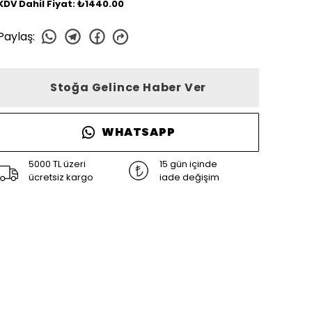
KDV Dahil Fiyat: ₺1440.00
Paylaş
:
Stoğa Gelince Haber Ver
WHATSAPP
5000 TL üzeri
15 gün içinde
ücretsiz kargo
iade değişim