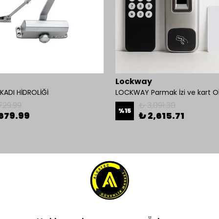
Lockway
ADI HİDROLİĞİ
729.99
₺ 3,091.30
%
15
679.99
₺ 2,615.71