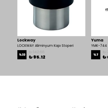
Lockway
Yuma
İseo Yangına Dayanıklı Panik Fonksiyonlu Pasif Kanat İçin Gömme Kilit
LOCKWAY Aliminyum Kapı Stoperi
YMK-744 K
₺ 142.68
₺ 
%
33
%
7
₺ 95.12
₺ 