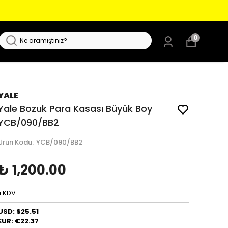
0
YALE
Yale Bozuk Para Kasası Büyük Boy
YCB/090/BB2
Ürün Kodu
:
YCB/090/BB2
₺ 1,200.00
+KDV
USD: $25.51
EUR: €22.37