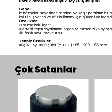
Bozuk Para Kasası Büyük Boy YCB/090/BB2
Genel
İç bölmeleri sayesinde madeni ve kâğıt paraların bir ar
kolu ile iş yerleri ve ofis kullanımı için güvenli ve ideal
Özellikler
•Taşıma kolu içerir
•Portatif tepsi eşyalarınızı organize etmenizi kolaylaşt
•İki farklı boyu mevcuttur
Teknik Özellikler
Büçük Boy Dış Ölçüler (Y-D-G) : 85 - 200 - 155 mm
Çok Satanlar