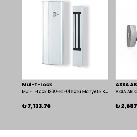
Mul-T-Lock
ASSA A
Mul-T-Lock 1200-BL-01 Kollu Manyetik Kilit 272 kg 600 Lbs
ASSA ABLO
₺ 7,133.76
₺ 2,687