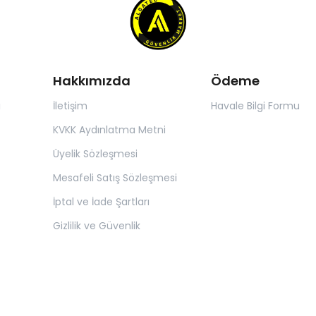
Hakkımızda
Ödeme
ı
İletişim
Havale Bilgi Formu
KVKK Aydınlatma Metni
Üyelik Sözleşmesi
Mesafeli Satış Sözleşmesi
İptal ve İade Şartları
Gizlilik ve Güvenlik