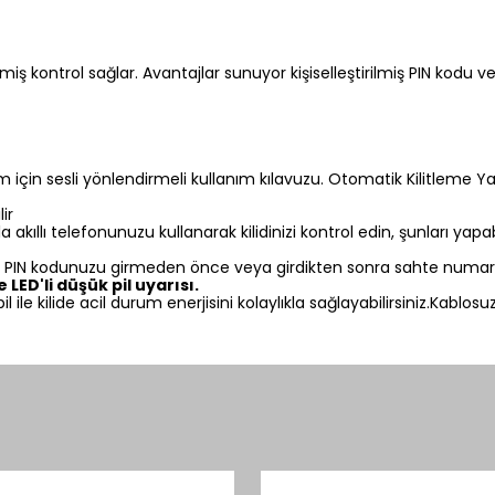
rilmiş kontrol sağlar. Avantajlar sunuyor kişiselleştirilmiş PIN kod
için sesli yönlendirmeli kullanım kılavuzu. Otomatik Kilitleme Yale a
lir
 akıllı telefonunuzu kullanarak kilidinizi kontrol edin, şunları yapabi
IN kodunuzu girmeden önce veya girdikten sonra sahte numaral
LED'li düşük pil uyarısı.
e kilide acil durum enerjisini kolaylıkla sağlayabilirsiniz.Kablosu