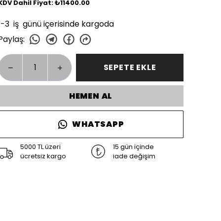
KDV Dahil Fiyat: ₺11400.00
1-3 iş günü içerisinde kargoda
Paylaş
:
SEPETE EKLE
HEMEN AL
WHATSAPP
5000 TL üzeri
15 gün içinde
ücretsiz kargo
iade değişim