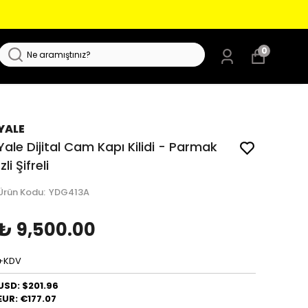
0
YALE
Yale Dijital Cam Kapı Kilidi - Parmak
İzli Şifreli
Ürün Kodu
:
YDG413A
₺ 9,500.00
+KDV
USD: $201.96
EUR: €177.07