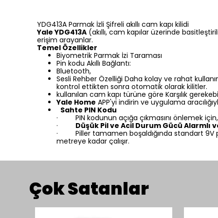
YDG413A Parmak İzli Şifreli akıllı cam kapı kilidi
Yale YDG413A
(akıllı, cam kapılar üzerinde basitleşti
erişim arayanlar.
Temel Özellikler
Biyometrik Parmak İzi Taraması
Pin kodu Akıllı Bağlantı:
Bluetooth,
Sesli Rehber Özelliği Daha kolay ve rahat kullanım 
kontrol ettikten sonra otomatik olarak kilitler.
kullanılan cam kapı türüne göre Karşılık gerekebi
Yale Home
APP'yi indirin ve uygulama aracılığıyla
Sahte PIN Kodu
· PIN kodunun açığa çıkmasını önlemek için, P
·
Düşük Pil ve Acil Durum Gücü Alarmlı ve 
· Piller tamamen boşaldığında standart 9V pil il
metreye kadar çalışır.
Çok Satanlar