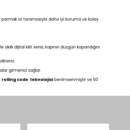
u ve parmak izi taramasıyla daha iyi koruma ve kolay
kıllı dijital kilit serisi, kapının düzgün kapandığını
lirsiniz:
ar girmenizi sağlar.
z
rolling code teknolojisi
benimsenmiştir ve 50