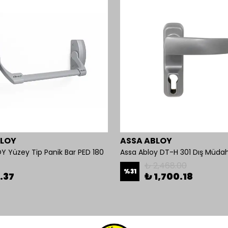
BLOY
ASSA ABLOY
Y Yüzey Tip Panik Bar PED 180
Assa Abloy DT-H 301 Dış Müdah
₺ 2,468.00
%
31
.37
₺ 1,700.18