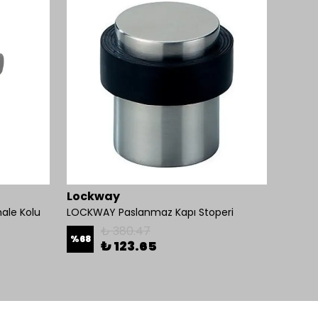
Lockway
Omni
ale Kolu
LOCKWAY Paslanmaz Kapı Stoperi
₺ 380.47
%
68
₺ 123.65
₺ 1,