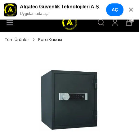
YENI NESIL GÜVENLIK GEÇIŞ SISTEMLERI
Algatec Güvenlik Teknolojileri A.Ş.
✕
AÇ
Uygulamada aç
0
Tüm Ürünler
Para Kasası