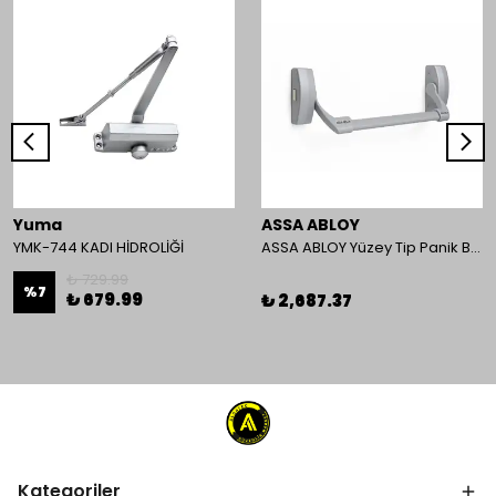
Yuma
ASSA ABLOY
YMK-744 KADI HİDROLİĞİ
ASSA ABLOY Yüzey Tip Panik Bar PED 180
₺ 729.99
%
7
₺ 679.99
₺ 2,687.37
Kategoriler