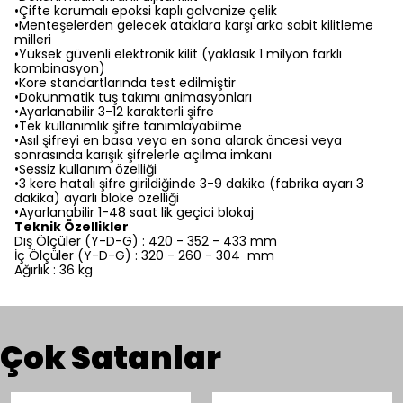
•Çifte korumalı epoksi kaplı galvanize çelik
•Menteşelerden gelecek ataklara karşı arka sabit kilitleme
milleri
•Yüksek güvenli elektronik kilit (yaklasık 1 milyon farklı
kombinasyon)
•Kore standartlarında test edilmiştir
•Dokunmatik tuş takımı animasyonları
•Ayarlanabilir 3-12 karakterli şifre
•Tek kullanımlık şifre tanımlayabilme
•Asıl şifreyi en basa veya en sona alarak öncesi veya
sonrasında karışık şifrelerle açılma imkanı
•Sessiz kullanım özelliği
•3 kere hatalı şifre girildiğinde 3-9 dakika (fabrika ayarı 3
dakika) ayarlı bloke özelliği
•Ayarlanabilir 1-48 saat lik geçici blokaj
Teknik Özellikler
Dış Ölçüler (Y-D-G) : 420 - 352 - 433 mm
İç Ölçüler (Y-D-G) : 320 - 260 - 304 mm
Ağırlık : 36 kg
Çok Satanlar