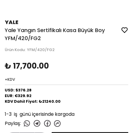
YALE
Yale Yangın Sertifikalı Kasa Büyük Boy
YFM/420/FG2
Ürün Kodu
:
YFM/420/FG2
₺ 17,700.00
+KDV
USD: $376.28
EUR: €329.92
KDV Dahil Fiyat: ₺21240.00
1-3 iş günü içerisinde kargoda
Paylaş
: