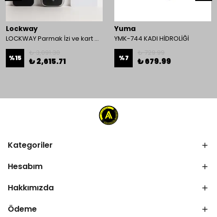
Lockway
Yuma
LOCKWAY Parmak İzi ve kart Okuyucu Kontrol Paneli
YMK-744 KADI HİDROLİĞİ
₺ 3,091.30
₺ 729.99
%
15
%
7
₺ 2,615.71
₺ 679.99
Kategoriler
Hesabım
Hakkımızda
Ödeme