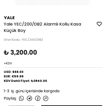
YALE
Yale YEC/200/DB2 Alarmlı Kollu Kasa
Küçük Boy
Ürün Kodu
:
YEC/200/DB2
₺ 3,200.00
+KDV
USD: $68.03
EUR: €59.65
KDV Dahil Fiyat: ₺3840.00
1-3 iş günü içerisinde kargoda
Paylaş
: