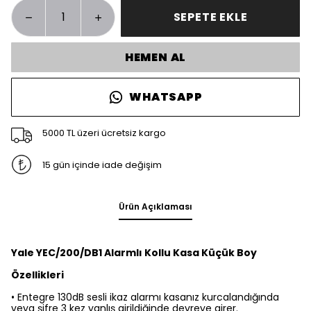
SEPETE EKLE
HEMEN AL
WHATSAPP
5000 TL üzeri ücretsiz kargo
15 gün içinde iade değişim
Ürün Açıklaması
Yale YEC/200/DB1 Alarmlı Kollu Kasa Küçük Boy
Özellikleri
• Entegre 130dB sesli ikaz alarmı kasanız kurcalandığında
veya şifre 3 kez yanlış girildiğinde devreye girer.