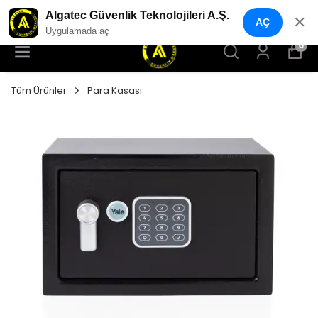
YENI NESIL GÜVENLIK GEÇIŞ SISTEMLERI
Algatec Güvenlik Teknolojileri A.Ş.
✕
AÇ
Uygulamada aç
0
Tüm Ürünler
Para Kasası