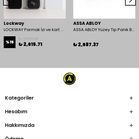
Lockway
ASSA ABLOY
LOCKWAY Parmak İzi ve kart Okuyucu Kontrol Paneli
ASSA ABLOY Yüzey Tip Panik Bar PED 180
₺ 3,091.30
%
15
₺ 2,615.71
₺ 2,687.37
Kategoriler
Hesabım
Hakkımızda
Ödeme