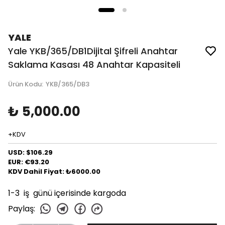
YALE
Yale YKB/365/DB1Dijital Şifreli Anahtar
Saklama Kasası 48 Anahtar Kapasiteli
Ürün Kodu
:
YKB/365/DB3
₺ 5,000.00
+KDV
USD: $106.29
EUR: €93.20
KDV Dahil Fiyat: ₺6000.00
1-3 iş günü içerisinde kargoda
Paylaş
: