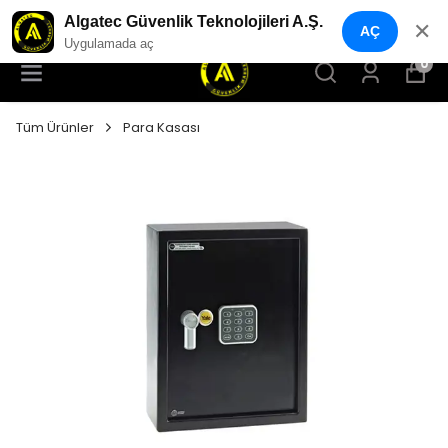
YENI NESIL GÜVENLIK GEÇIŞ SISTEMLERI
Algatec Güvenlik Teknolojileri A.Ş.
✕
AÇ
Uygulamada aç
0
Tüm Ürünler
Para Kasası