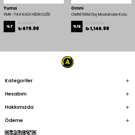
Yuma
Omni
YMK-744 KADI HİDROLİĞİ
OMNİ 55M Dış Müdahale Kolu
₺ 729.99
₺ 1,300.00
%
7
%
12
₺ 679.99
₺ 1,146.99
Kategoriler
Hesabım
Hakkımızda
Ödeme