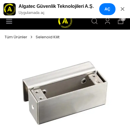
YENI NESIL GÜVENLIK GEÇIŞ SISTEMLERI
Algatec Güvenlik Teknolojileri A.Ş.
✕
AÇ
Uygulamada aç
0
Tüm Ürünler
Selenoid Kilit