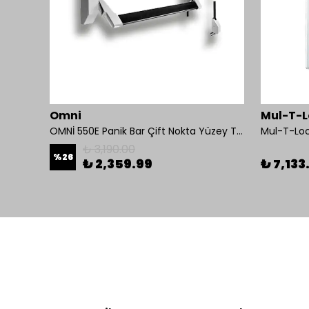
Omni
Mul-T-L
OMNİ 550E Panik Bar Çift Nokta Yüzey Tip
₺ 3,190.00
%
26
₺ 2,359.99
₺ 7,133