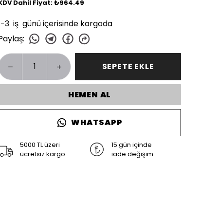
KDV Dahil Fiyat: ₺964.49
1-3 iş günü içerisinde kargoda
Paylaş
:
SEPETE EKLE
HEMEN AL
WHATSAPP
5000 TL üzeri
15 gün içinde
ücretsiz kargo
iade değişim