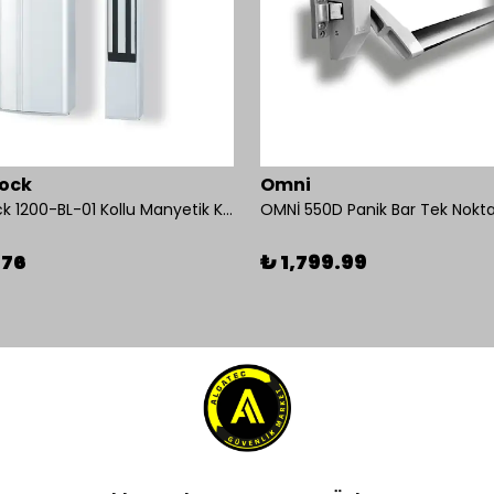
ock
Omni
Mul-T-Lock 1200-BL-01 Kollu Manyetik Kilit 272 kg 600 Lbs
.76
₺ 1,799.99