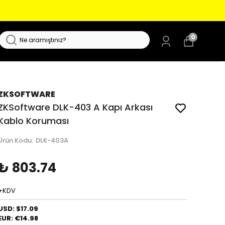
0
ZKSOFTWARE
ZKSoftware DLK-403 A Kapı Arkası
Kablo Koruması
Ürün Kodu
:
DLK-403A
₺ 803.74
+KDV
USD: $17.09
EUR: €14.98