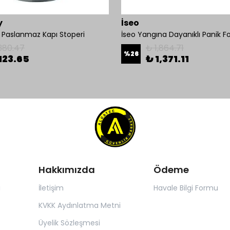
y
İseo
Paslanmaz Kapı Stoperi
380.47
₺ 1,864.71
%
26
123.65
₺ 1,371.11
Hakkımızda
Ödeme
ı
İletişim
Havale Bilgi Formu
KVKK Aydınlatma Metni
Üyelik Sözleşmesi