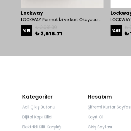
Lockway
Lockwa
LOCKWAY Parmak İzi ve kart Okuyucu Kontrol Paneli
LOCKWAY 
₺ 3,091.30
₺ 
%
15
%
68
₺ 2,615.71
₺ 
Kategoriler
Hesabım
Acil Çıkış Butonu
Şifremi Kurtar Sayfas
Dijital Kapı Kilidi
Kayıt Ol
Elektrikli Kilit Karşılığı
Giriş Sayfası