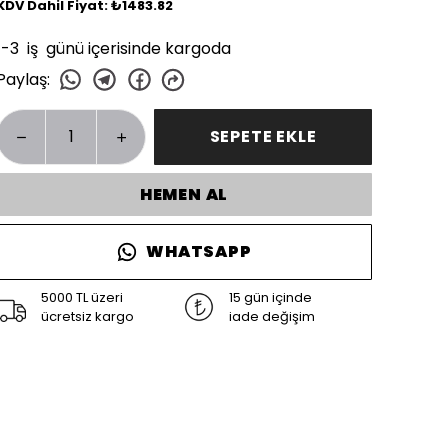
KDV Dahil Fiyat: ₺1483.82
1-3 iş günü içerisinde kargoda
Paylaş
:
SEPETE EKLE
HEMEN AL
WHATSAPP
5000 TL üzeri
15 gün içinde
ücretsiz kargo
iade değişim