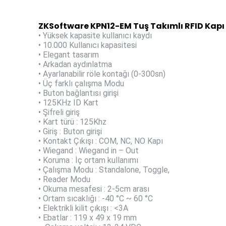
ZKSoftware KPN12-EM Tuş Takımlı RFID Kapı 
• Yüksek kapasite kullanıcı kaydı
• 10.000 Kullanıcı kapasitesi
• Elegant tasarım
• Arkadan aydınlatma
• Ayarlanabilir röle kontağı (0-300sn)
• Üç farklı çalışma Modu
• Buton bağlantısı girişi
• 125KHz ID Kart
• Şifreli giriş
• Kart türü : 125Khz
• Giriş : Buton girişi
• Kontakt Çıkışı : COM, NC, NO Kapı
• Wiegand : Wiegand in – Out
• Koruma : İç ortam kullanımı
• Çalışma Modu : Standalone, Toggle,
• Reader Modu
• Okuma mesafesi : 2-5cm arası
• Ortam sıcaklığı : -40 °C ~ 60 °C
• Elektrikli kilit çıkışı : <3A
• Ebatlar : 119 x 49 x 19 mm