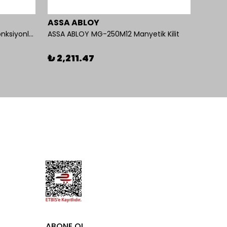
ASSA ABLOY
Omni
İseo Yangına Dayanıklı Panik Fonksiyonlu Pasif Kanat İçin Gömme Kilit
ASSA ABLOY MG-250M12 Manyetik Kilit
%
26
₺ 2,211.47
ABONE OL