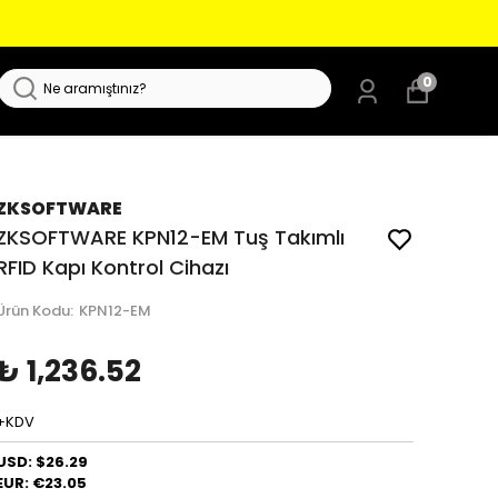
0
ZKSOFTWARE
ZKSOFTWARE KPN12-EM Tuş Takımlı
RFID Kapı Kontrol Cihazı
Ürün Kodu
:
KPN12-EM
₺ 1,236.52
+KDV
USD: $26.29
EUR: €23.05