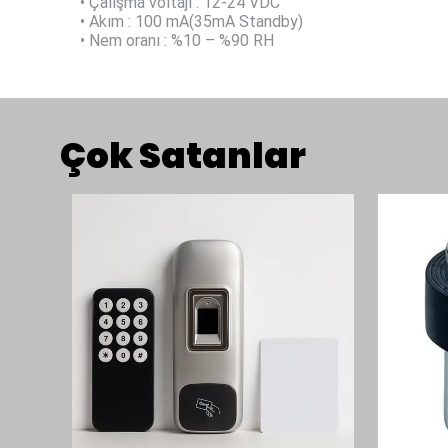
• Çalışma voltajı : 12-24 VDC
• Akım : 100 mA(35mA Standby)
• Nem oranı : %10 – %90 RH
Çok Satanlar