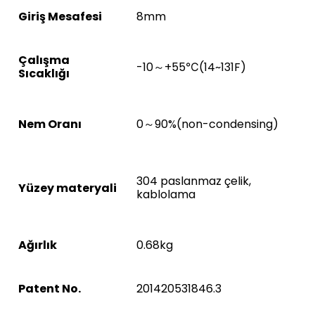
Giriş Mesafesi
8mm
Çalışma
-10～+55℃(14~131F)
Sıcaklığı
Nem Oranı
0～90%(non-condensing)
304 paslanmaz çelik,
Yüzey materyali
kablolama
Ağırlık
0.68kg
Patent No.
201420531846.3