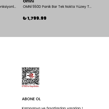
Omni
Omni
İseo Yangına Dayanıklı Panik Fonksiyonlu Pasif Kanat İçin Gömme Kilit
OMNİ 550D Panik Bar Tek Nokta Yüzey Tip
%
26
₺ 1,799.99
ABONE OL
Kampanya ve fırsatlardan yararlan !