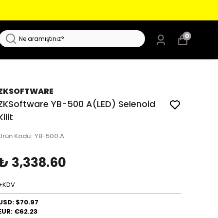
0
ZKSOFTWARE
ZKSoftware YB-500 A(LED) Selenoid
Kilit
Ürün Kodu
:
YB-500 A
₺ 3,338.60
+KDV
USD: $70.97
EUR: €62.23