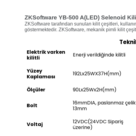
ZKSoftware YB-500 A(LED) Selenoid Kili
ZKSoftware tarafından sunulan kilit çeşitleri, kulla
göstermektedir. ZKSoftware, mekanik pimli kilit çeşi
Teknik
Elektrik varken
Enerji verildiğinde kilitli
kilitli
Yüzey
192Lx25WX37H(mm)
Kaplaması
Ölçüler
90Lx25Wx2H(mm)
16mmDIA, paslanmaz çelik
Bolt
13mm
12VDC(24VDC Sipariş
Voltaj
üzerine)