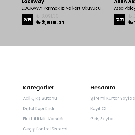
Lockway
ASSA A
i
LOCKWAY Parmak İzi ve kart Okuyucu Kontrol Paneli
Assa Ablo
₺ 3,091.30
₺ 
%
15
%
31
₺ 2,615.71
₺ 
Kategoriler
Hesabım
Acil Çıkış Butonu
Şifremi Kurtar Sayfas
Dijital Kapı Kilidi
Kayıt Ol
Elektrikli Kilit Karşılığı
Giriş Sayfası
Geçiş Kontrol Sistemi