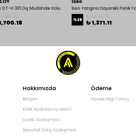
BLOY
İseo
y DT-H 301 Dış Müdahale Kolu
2,468.00
₺ 1,864.71
%
26
1,700.18
₺ 1,371.11
Hakkımızda
Ödeme
ı
İletişim
Havale Bilgi Formu
KVKK Aydınlatma Metni
Üyelik Sözleşmesi
Mesafeli Satış Sözleşmesi