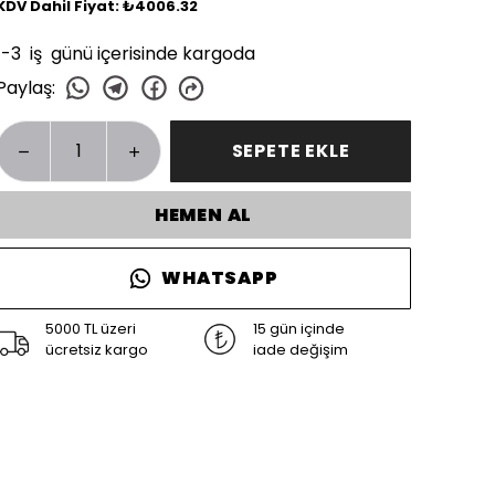
KDV Dahil Fiyat: ₺4006.32
1-3 iş günü içerisinde kargoda
Paylaş
:
SEPETE EKLE
HEMEN AL
WHATSAPP
5000 TL üzeri
15 gün içinde
ücretsiz kargo
iade değişim