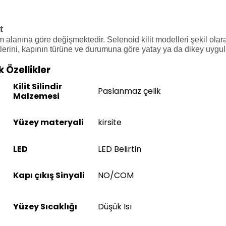
t
nım alanına göre değişmektedir.
Selenoid kilit
modelleri şekil olarak
tlerini, kapının türüne ve durumuna göre yatay ya da dikey uygu
 Özellikler
Kilit Silindir
Paslanmaz çelik
Malzemesi
Yüzey materyali
kirsite
LED
LED Belirtin
Kapı çıkış Sinyali
NO/COM
Yüzey Sıcaklığı
Düşük Isı