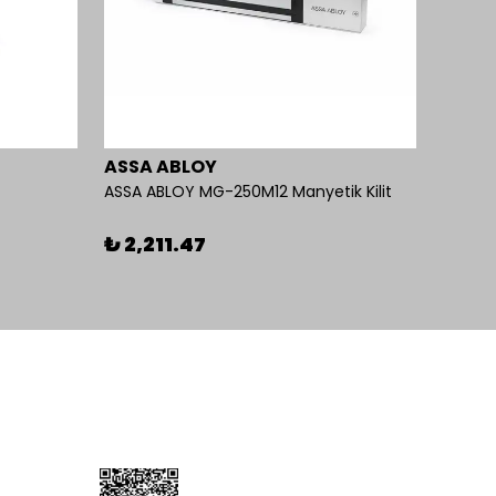
ASSA ABLOY
Omni
ASSA ABLOY MG-250M12 Manyetik Kilit
%
26
₺ 2,211.47