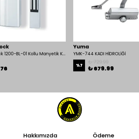
ock
Yuma
Mul-T-Lock 1200-BL-01 Kollu Manyetik Kilit 272 kg 600 Lbs
YMK-744 KADI HİDROLİĞİ
₺ 729.99
%
7
.76
₺ 679.99
Hakkımızda
Ödeme