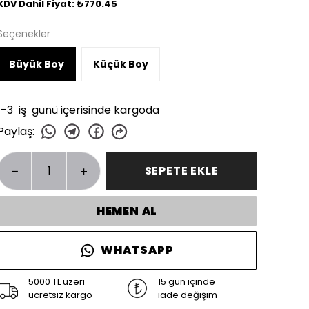
KDV Dahil Fiyat: ₺770.45
Seçenekler
Büyük Boy
Küçük Boy
1-3 iş günü içerisinde kargoda
Paylaş
:
SEPETE EKLE
HEMEN AL
WHATSAPP
5000 TL üzeri
15 gün içinde
ücretsiz kargo
iade değişim