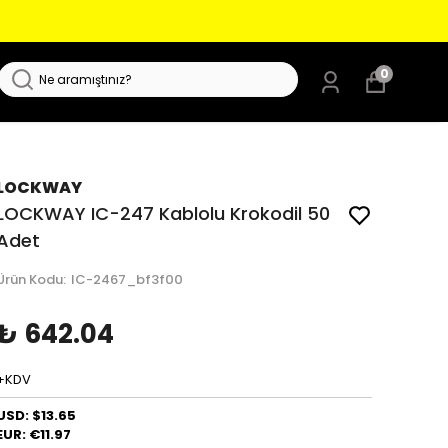
0
LOCKWAY
LOCKWAY IC-247 Kablolu Krokodil 50
Adet
Ürün Kodu
:
IC-2467_bf3f00
₺ 642.04
+KDV
USD: $13.65
EUR: €11.97