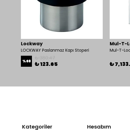
Lockway
Mul-T-L
LOCKWAY Paslanmaz Kapı Stoperi
₺ 380.47
%
68
₺ 123.65
₺ 7,133
Kategoriler
Hesabım