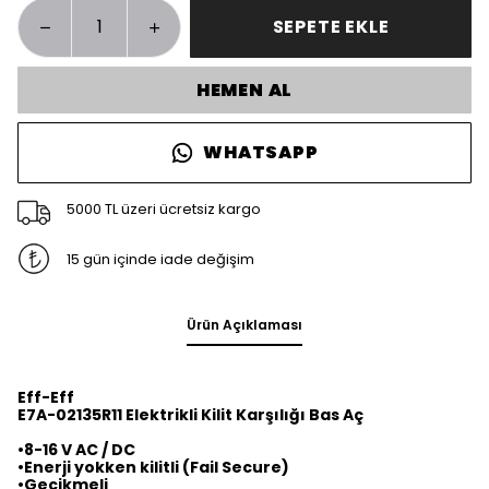
SEPETE EKLE
HEMEN AL
WHATSAPP
5000 TL üzeri ücretsiz kargo
15 gün içinde iade değişim
Ürün Açıklaması
Eff-Eff
E7A-02135R11 Elektrikli Kilit Karşılığı Bas Aç
•8-16 V AC / DC
•Enerji yokken kilitli (Fail Secure)
•Gecikmeli