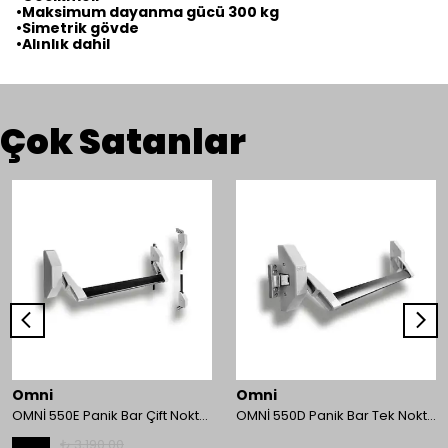
•Maksimum dayanma gücü 300 kg
•Simetrik gövde
•Alınlık dahil
Çok Satanlar
Omni
Omni
OMNİ 550E Panik Bar Çift Nokta Yüzey Tip
OMNİ 550D Panik Bar Tek Nokta Yüzey Tip
₺ 3,190.00