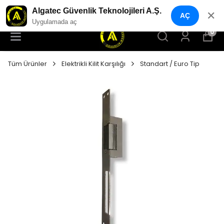
YENI NESIL GÜVENLIK GEÇIŞ SISTEMLERI
Algatec Güvenlik Teknolojileri A.Ş.
✕
AÇ
Uygulamada aç
0
Tüm Ürünler
Elektrikli Kilit Karşılığı
Standart / Euro Tip