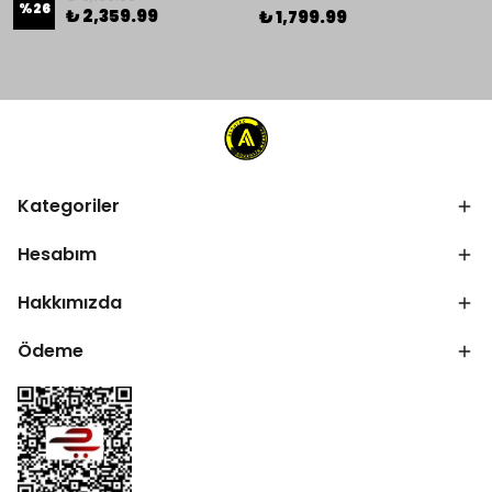
%
26
₺ 2,359.99
₺ 1,799.99
Kategoriler
Hesabım
Hakkımızda
Ödeme