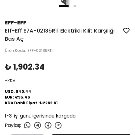
EFF-EFF
Eff-Eff E7A-02135R11 Elektrikli Kilit Karşılığı
Bas Aç
Ürün Kodu
:
EFF-02135R11
₺ 1,902.34
+KDV
USD: $40.44
EUR: €35.46
KDV Dahil Fiyat: ₺2282.81
1-3 iş günü içerisinde kargoda
Paylaş
: