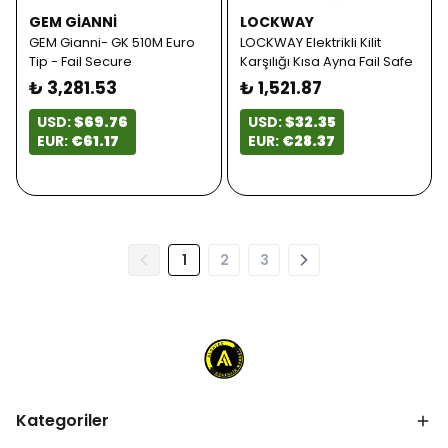
GEM GIANNI
LOCKWAY
GEM Gianni- GK 510M Euro
LOCKWAY Elektrikli Kilit
Tip - Fail Secure
Karşılığı Kısa Ayna Fail Safe
₺ 3,281.53
₺ 1,521.87
USD:
$69.76
USD:
$32.35
EUR:
€61.17
EUR:
€28.37
1
2
3
Kategoriler