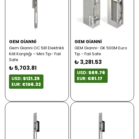
GEM GIANNI
GEM GIANNI
Gem Gianni OC 581 Elektrikli
GEM Gianni- GK 500M Euro
Kilit Karşılığı – Mini Tip- Fail
Tip - Fail Safe
Safe
₺ 3,281.53
₺ 5,703.81
USD:
$69.76
USD:
$121.25
EUR:
€61.17
EUR:
€106.32