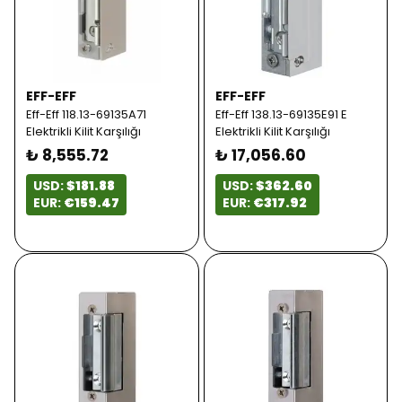
EFF-EFF
EFF-EFF
Eff-Eff 118.13-69135A71
Eff-Eff 138.13-69135E91 E
Elektrikli Kilit Karşılığı
Elektrikli Kilit Karşılığı
₺ 8,555.72
₺ 17,056.60
USD:
$181.88
USD:
$362.60
EUR:
€159.47
EUR:
€317.92