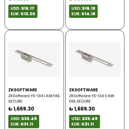
USD:
$15.17
USD:
$16.18
EUR:
€13.30
EUR:
€14.18
ZKSOFTWARE
ZKSOFTWARE
ZKSoftware YS-134 L Kilit FAİL
ZKSoftware YS-134 S Kilit
SECURE
FAİL SECURE
₺ 1,669.30
₺ 1,669.30
USD:
$35.49
USD:
$35.49
EUR:
€31.11
EUR:
€31.11