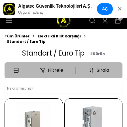
YENI NESIL GÜVENLIK GEÇIŞ SISTEMLERI
Algatec Güvenlik Teknolojileri A.Ş.
✕
AÇ
Uygulamada aç
0
Tüm Ürünler
Elektrikli Kilit Karşılığı
Standart / Euro Tip
Standart / Euro Tip
45
ürün
Filtrele
Sırala