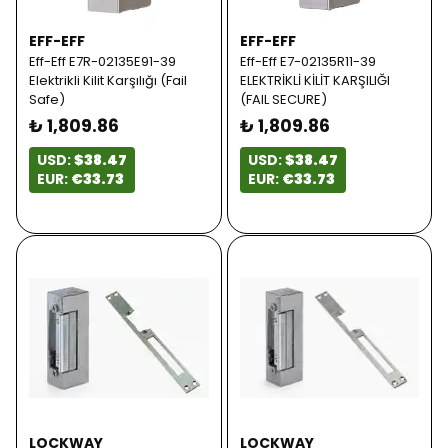
EFF-EFF
EFF-EFF
Eff-Eff E7R-02135E91-39
Eff-Eff E7-02135R11-39
Elektrikli Kilit Karşılığı (Fail
ELEKTRİKLİ KİLİT KARŞILIĞI
Safe)
(FAIL SECURE)
₺ 1,809.86
₺ 1,809.86
USD:
$38.47
USD:
$38.47
EUR:
€33.73
EUR:
€33.73
LOCKWAY
LOCKWAY