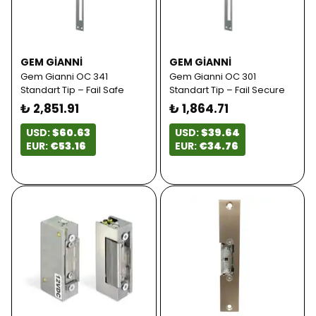
GEM GIANNI
GEM GIANNI
Gem Gianni OC 341
Gem Gianni OC 301
Standart Tip – Fail Safe
Standart Tip – Fail Secure
₺ 2,851.91
₺ 1,864.71
USD:
$60.63
USD:
$39.64
EUR:
€53.16
EUR:
€34.76