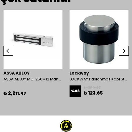
ASSA ABLOY
Lockway
ASSA ABLOY MG-250M12 Manyetik Kilit
LOCKWAY Paslanmaz Kapı Stoperi
₺ 380.47
%
68
₺ 123.65
₺ 2,211.47