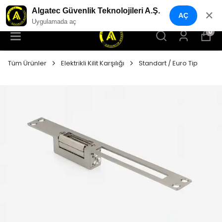
YENI NESIL GÜVENLIK GEÇIŞ SISTEMLERI
Algatec Güvenlik Teknolojileri A.Ş.
✕
AÇ
Uygulamada aç
0
Tüm Ürünler
Elektrikli Kilit Karşılığı
Standart / Euro Tip