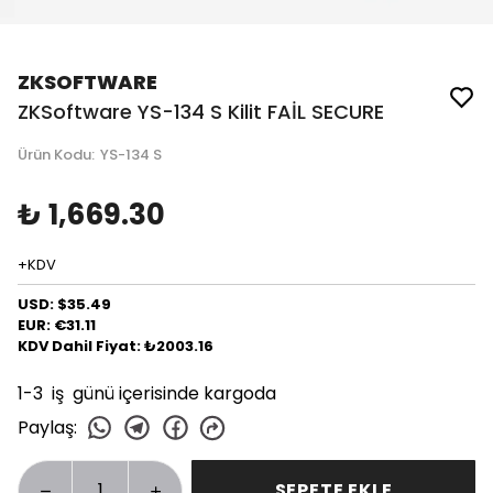
ZKSOFTWARE
ZKSoftware YS-134 S Kilit FAİL SECURE
Ürün Kodu
:
YS-134 S
₺ 1,669.30
+KDV
USD: $35.49
EUR: €31.11
KDV Dahil Fiyat: ₺2003.16
1-3 iş günü içerisinde kargoda
Paylaş
:
SEPETE EKLE