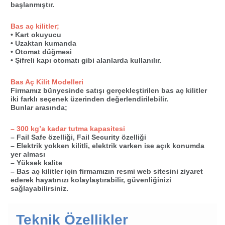
başlanmıştır.
Bas aç kilitler;
• Kart okuyucu
• Uzaktan kumanda
• Otomat düğmesi
• Şifreli kapı otomatı gibi alanlarda kullanılır.
Bas Aç Kilit Modelleri
Firmamız bünyesinde satışı gerçekleştirilen bas aç kilitler
iki farklı seçenek üzerinden değerlendirilebilir.
Bunlar arasında;
– 300 kg’a kadar tutma kapasitesi
– Fail Safe özelliği, Fail Security özelliği
– Elektrik yokken kilitli, elektrik varken ise açık konumda
yer alması
– Yüksek kalite
– Bas aç kilitler için firmamızın resmi web sitesini ziyaret
ederek hayatınızı kolaylaştırabilir, güvenliğinizi
sağlayabilirsiniz.
Teknik Özellikler