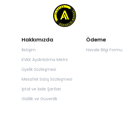
Hakkımızda
Ödeme
ı
İletişim
Havale Bilgi Formu
KVKK Aydınlatma Metni
Üyelik Sözleşmesi
Mesafeli Satış Sözleşmesi
İptal ve İade Şartları
Gizlilik ve Güvenlik