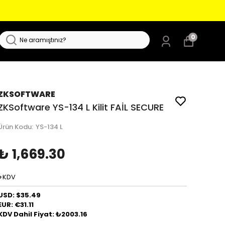
0
ZKSOFTWARE
ZKSoftware YS-134 L Kilit FAİL SECURE
Ürün Kodu
:
YS-134 L
₺ 1,669.30
+KDV
USD: $35.49
EUR: €31.11
KDV Dahil Fiyat: ₺2003.16