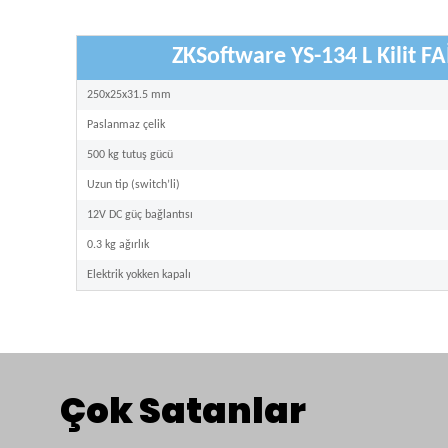
ZKSoftware YS-134 L Kilit F
250x25x31.5 mm
Paslanmaz çelik
500 kg tutuş gücü
Uzun tip (switch’li)
12V DC güç bağlantısı
0.3 kg ağırlık
Elektrik yokken kapalı
Çok Satanlar