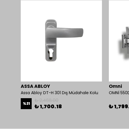
ASSA ABLOY
Omni
OMNİ 550E Panik Bar Çift Nokta Yüzey Tip
Assa Abloy DT-H 301 Dış Müdahale Kolu
₺ 2,468.00
%
31
₺ 1,700.18
₺ 1,799