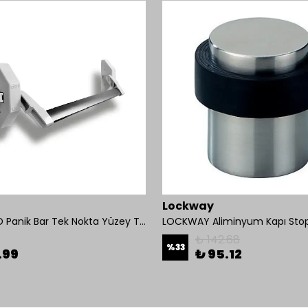
Lockway
OMNİ 550D Panik Bar Tek Nokta Yüzey Tip
LOCKWAY Aliminyum Kapı Stop
₺ 142.68
%
33
.99
₺ 95.12