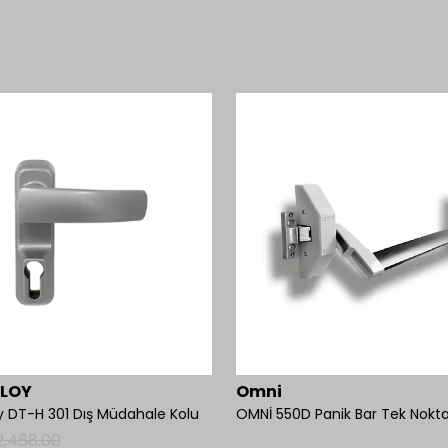
BLOY
Omni
y DT-H 301 Dış Müdahale Kolu
2,468.00