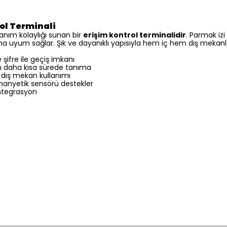
ol Terminali
lanım kolaylığı sunan bir
erişim kontrol terminalidir
. Parmak izi
ına uyum sağlar. Şık ve dayanıklı yapısıyla hem iç hem dış mekanlar
 şifre ile geçiş imkanı
n daha kısa sürede tanıma
 dış mekan kullanımı
pı manyetik sensörü destekler
ntegrasyon