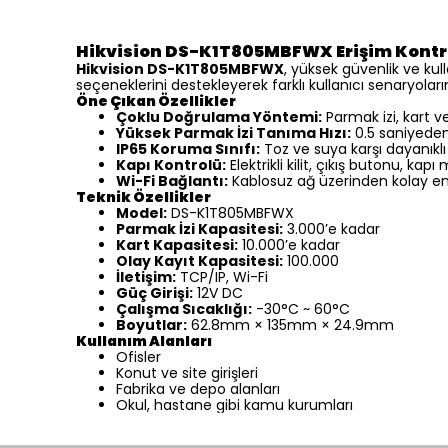
Hikvision DS-K1T805MBFWX Erişim Kontr
Hikvision DS-K1T805MBFWX
, yüksek güvenlik ve kul
seçeneklerini destekleyerek farklı kullanıcı senaryolar
Öne Çıkan Özellikler
Çoklu Doğrulama Yöntemi:
Parmak izi, kart ve
Yüksek Parmak İzi Tanıma Hızı:
0.5 saniyede
IP65 Koruma Sınıfı:
Toz ve suya karşı dayanıklı
Kapı Kontrolü:
Elektrikli kilit, çıkış butonu, ka
Wi-Fi Bağlantı:
Kablosuz ağ üzerinden kolay e
Teknik Özellikler
Model:
DS-K1T805MBFWX
Parmak İzi Kapasitesi:
3.000’e kadar
Kart Kapasitesi:
10.000’e kadar
Olay Kayıt Kapasitesi:
100.000
İletişim:
TCP/IP, Wi-Fi
Güç Girişi:
12V DC
Çalışma Sıcaklığı:
-30°C ~ 60°C
Boyutlar:
62.8mm × 135mm × 24.9mm
Kullanım Alanları
Ofisler
Konut ve site girişleri
Fabrika ve depo alanları
Okul, hastane gibi kamu kurumları