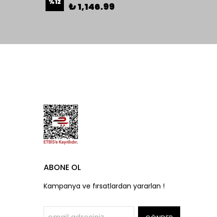
%
12
%
15
₺ 1,146.99
ABONE OL
Kampanya ve fırsatlardan yararlan !