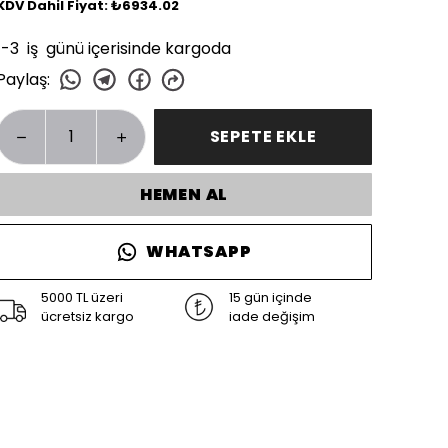
KDV Dahil Fiyat: ₺6934.02
1-3 iş günü içerisinde kargoda
Paylaş
:
SEPETE EKLE
HEMEN AL
WHATSAPP
5000 TL üzeri
15 gün içinde
ücretsiz kargo
iade değişim