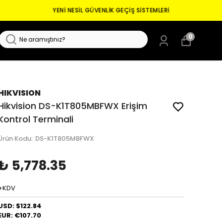
0
HIKVISION
Hikvision DS-K1T805MBFWX Erişim
Kontrol Terminali
Ürün Kodu
:
DS-K1T805MBFWX
₺ 5,778.35
+KDV
USD: $122.84
EUR: €107.70