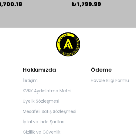
1,700.18
₺ 1,799.99
Hakkımızda
Ödeme
ı
İletişim
Havale Bilgi Formu
KVKK Aydınlatma Metni
Üyelik Sözleşmesi
Mesafeli Satış Sözleşmesi
İptal ve İade Şartları
Gizlilik ve Güvenlik