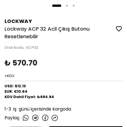
LOCKWAY
Lockway ACP 32 Acil Çıkış Butonu
Resetlenebilir
Ürün Kodu
:
ACP32
₺ 570.70
+KDV
USD: $12.13
EUR: €10.64
KDV Dahil Fiyat: ₺684.84
1-3 iş günü içerisinde kargoda
Paylaş
: