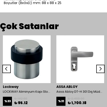
Boyutlar (BxGxD) mm: 88 x 88 x 25
Çok Satanlar
Lockway
ASSA ABLOY
LOCKWAY Aliminyum Kapı Stoperi
Assa Abloy DT-H 301 Dış Müdahale Kolu
₺ 142.68
₺ 2,468.00
%
33
%
31
₺ 95.12
₺ 1,700.18