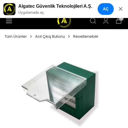
YENI NESIL GÜVENLIK GEÇIŞ SISTEMLERI
Algatec Güvenlik Teknolojileri A.Ş.
✕
AÇ
Uygulamada aç
0
Tüm Ürünler
Acil Çıkış Butonu
Resetlenebilir