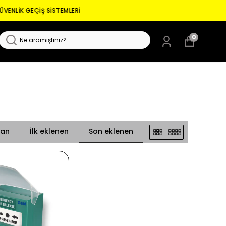
0
lan
İlk eklenen
Son eklenen