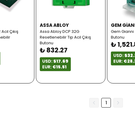
ASSA ABLOY
GEM GIAN
Acil Çıkış
Assa Abloy DCP 32G
Gem Gianni C
ebilir
Resetlenebilir Tip Acil Çıkış
Butonu
Butonu
₺ 1,521
₺ 832.27
USD:
$32.
USD:
$17.69
EUR:
€28.
EUR:
€15.51
1