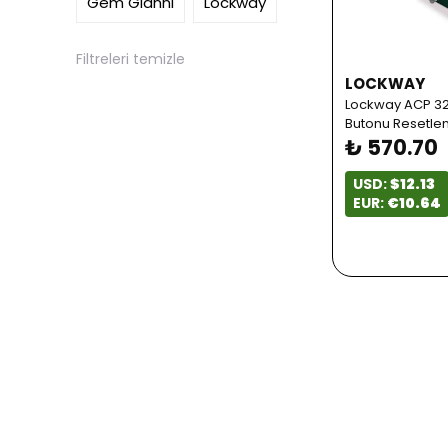
Gem Gianni
Lockway
Filtreleri temizle
LOCKWAY
Lockway ACP 32 
Butonu Resetlen
₺ 570.70
USD:
$12.13
EUR:
€10.64