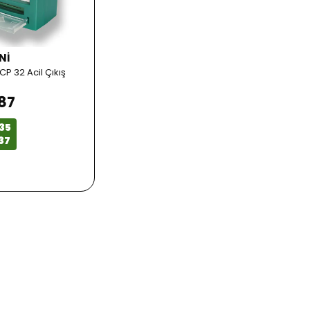
NI
P 32 Acil Çıkış
.87
35
37