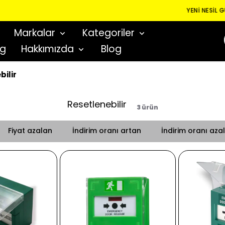
YENI NESIL GÜVENLIK GEÇIŞ SISTEMLERI
Markalar
Kategoriler
og
Hakkımızda
Blog
bilir
Resetlenebilir
3
ürün
Fiyat azalan
İndirim oranı artan
İndirim oranı aza