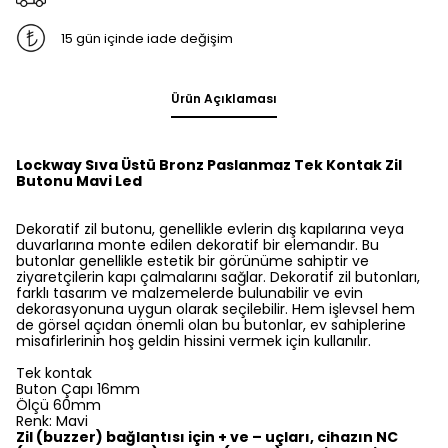
15 gün içinde iade değişim
Ürün Açıklaması
Lockway Sıva Üstü Bronz Paslanmaz Tek Kontak Zil
Butonu Mavi Led
Dekoratif zil butonu, genellikle evlerin dış kapılarına veya
duvarlarına monte edilen dekoratif bir elemandır. Bu
butonlar genellikle estetik bir görünüme sahiptir ve
ziyaretçilerin kapı çalmalarını sağlar. Dekoratif zil butonları,
farklı tasarım ve malzemelerde bulunabilir ve evin
dekorasyonuna uygun olarak seçilebilir. Hem işlevsel hem
de görsel açıdan önemli olan bu butonlar, ev sahiplerine
misafirlerinin hoş geldin hissini vermek için kullanılır.
Tek kontak
Buton Çapı 16mm
Ölçü 60mm
Renk: Mavi
Zil (buzzer) bağlantısı için + ve – uçları, cihazın NC