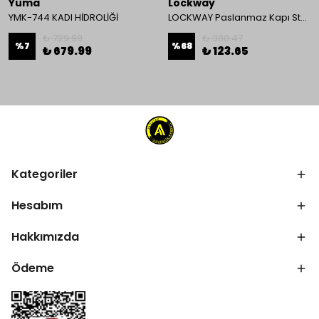
Yuma
Lockway
YMK-744 KADI HİDROLİĞİ
LOCKWAY Paslanmaz Kapı Stoperi
₺ 729.99
₺ 380.47
%
7
%
68
₺ 679.99
₺ 123.65
Kategoriler
Hesabım
Hakkımızda
Ödeme