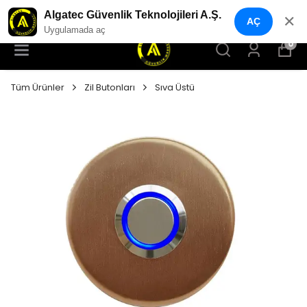
YENI NESIL GÜVENLIK GEÇIŞ SISTEMLERI
Algatec Güvenlik Teknolojileri A.Ş.
✕
AÇ
Uygulamada aç
0
Tüm Ürünler
Zil Butonları
Sıva Üstü