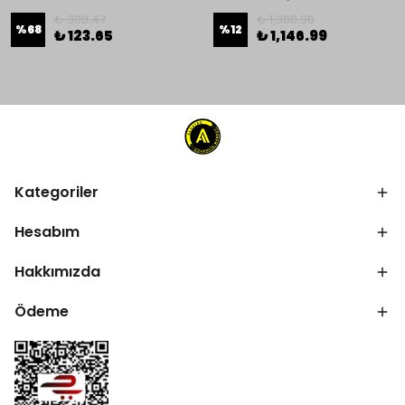
₺ 380.47
₺ 1,300.00
%
68
%
12
₺ 123.65
₺ 1,146.99
Kategoriler
Hesabım
Hakkımızda
Ödeme