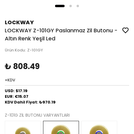
LOCKWAY
LOCKWAY Z-101GY Paslanmaz Zil Butonu -
Altın Renk Yeşil Led
Ürün Kodu
:
Z-101GY
₺ 808.49
+KDV
USD: $17.19
EUR: €15.07
KDV Dahil Fiyat: ₺970.19
Z-101G ZİL BUTONU VARYANTLARI