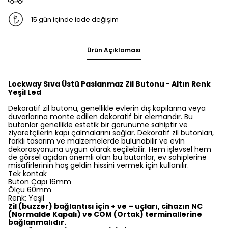
15 gün içinde iade değişim
Ürün Açıklaması
Lockway Sıva Üstü Paslanmaz Zil Butonu - Altın Renk
Yeşil Led
Dekoratif zil butonu, genellikle evlerin dış kapılarına veya
duvarlarına monte edilen dekoratif bir elemandır. Bu
butonlar genellikle estetik bir görünüme sahiptir ve
ziyaretçilerin kapı çalmalarını sağlar. Dekoratif zil butonları,
farklı tasarım ve malzemelerde bulunabilir ve evin
dekorasyonuna uygun olarak seçilebilir. Hem işlevsel hem
de görsel açıdan önemli olan bu butonlar, ev sahiplerine
misafirlerinin hoş geldin hissini vermek için kullanılır.
Tek kontak
Buton Çapı 16mm
Ölçü 60mm
Renk: Yeşil
Zil (buzzer) bağlantısı için + ve – uçları, cihazın NC
(Normalde Kapalı) ve COM (Ortak) terminallerine
bağlanmalıdır.