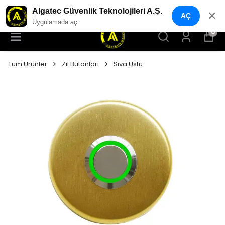
YENI NESIL GÜVENLIK GEÇIŞ SISTEMLERI
Algatec Güvenlik Teknolojileri A.Ş.
✕
AÇ
Uygulamada aç
0
Tüm Ürünler
Zil Butonları
Sıva Üstü