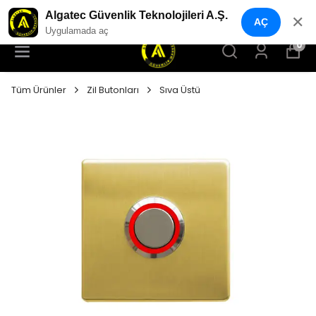
YENI NESIL GÜVENLIK GEÇIŞ SISTEMLERI
Algatec Güvenlik Teknolojileri A.Ş.
✕
AÇ
Uygulamada aç
0
Tüm Ürünler
Zil Butonları
Sıva Üstü