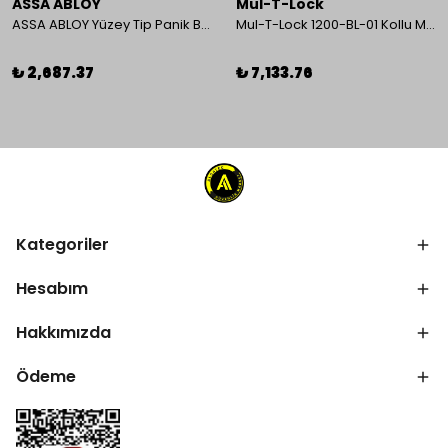
ASSA ABLOY
Mul-T-Lock
ASSA ABLOY Yüzey Tip Panik Bar PED 180
Mul-T-Lock 1200-BL-01 Kollu Manyetik Kilit 272 kg 600 Lbs
₺ 2,687.37
₺ 7,133.76
Kategoriler
Hesabım
Hakkımızda
Ödeme