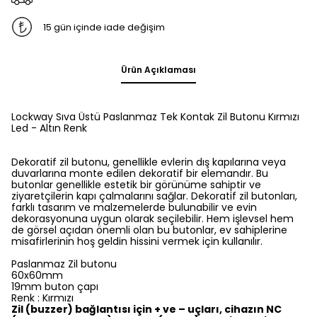
15 gün içinde iade değişim
Ürün Açıklaması
Lockway Sıva Üstü Paslanmaz Tek Kontak Zil Butonu Kırmızı
Led - Altın Renk
Dekoratif zil butonu, genellikle evlerin dış kapılarına veya
duvarlarına monte edilen dekoratif bir elemandır. Bu
butonlar genellikle estetik bir görünüme sahiptir ve
ziyaretçilerin kapı çalmalarını sağlar. Dekoratif zil butonları,
farklı tasarım ve malzemelerde bulunabilir ve evin
dekorasyonuna uygun olarak seçilebilir. Hem işlevsel hem
de görsel açıdan önemli olan bu butonlar, ev sahiplerine
misafirlerinin hoş geldin hissini vermek için kullanılır.
Paslanmaz Zil butonu
60x60mm
19mm buton çapı
Renk : Kırmızı
Zil (buzzer) bağlantısı için + ve – uçları, cihazın NC