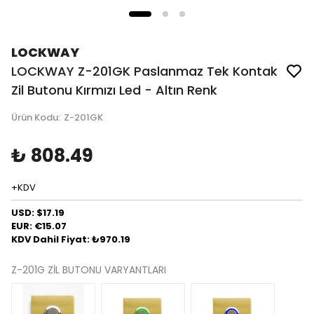
LOCKWAY
LOCKWAY Z-201GK Paslanmaz Tek Kontak
Zil Butonu Kırmızı Led - Altın Renk
Ürün Kodu
:
Z-201GK
₺ 808.49
+KDV
USD: $17.19
EUR: €15.07
KDV Dahil Fiyat: ₺970.19
Z-201G ZİL BUTONU VARYANTLARI