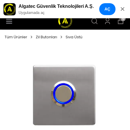
YENI NESIL GÜVENLIK GEÇIŞ SISTEMLERI
Algatec Güvenlik Teknolojileri A.Ş.
✕
AÇ
Uygulamada aç
0
Tüm Ürünler
Zil Butonları
Sıva Üstü