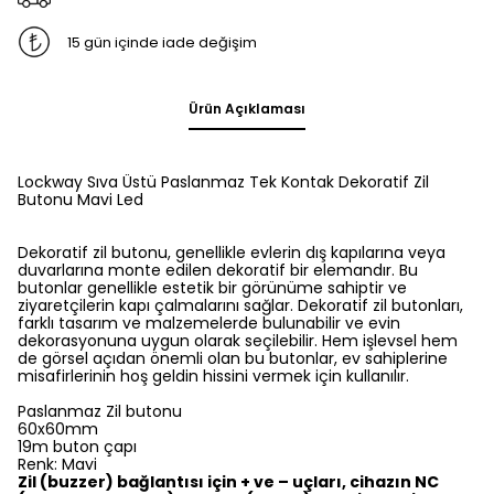
15 gün içinde iade değişim
Ürün Açıklaması
Lockway Sıva Üstü Paslanmaz Tek Kontak Dekoratif Zil
Butonu Mavi Led
Dekoratif zil butonu, genellikle evlerin dış kapılarına veya
duvarlarına monte edilen dekoratif bir elemandır. Bu
butonlar genellikle estetik bir görünüme sahiptir ve
ziyaretçilerin kapı çalmalarını sağlar. Dekoratif zil butonları,
farklı tasarım ve malzemelerde bulunabilir ve evin
dekorasyonuna uygun olarak seçilebilir. Hem işlevsel hem
de görsel açıdan önemli olan bu butonlar, ev sahiplerine
misafirlerinin hoş geldin hissini vermek için kullanılır.
Paslanmaz Zil butonu
60x60mm
19m buton çapı
Renk: Mavi
Zil (buzzer) bağlantısı için + ve – uçları, cihazın NC