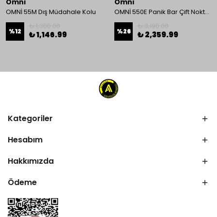
Omni
Omni
OMNİ 55M Dış Müdahale Kolu
OMNİ 550E Panik Bar Çift Nokta Yüzey Tip
₺ 1,300.00
₺ 3,190.00
%
12
%
26
₺ 1,146.99
₺ 2,359.99
Kategoriler
Hesabım
Hakkımızda
Ödeme