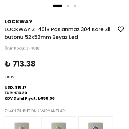
LOCKWAY
LOCKWAY Z-401B Paslanmaz 304 Kare Zil
butonu 52x52mm Beyaz Led
Ürün Kodu
:
Z-401B
₺ 713.38
+KDV
USD: $15.17
EUR: €13.30
KDV Dahil Fiyat: ₺856.06
Z-401 ZİL BUTONU VARYANTLARI