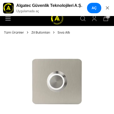
YENI NESIL GÜVENLIK GEÇIŞ SISTEMLERI
Algatec Güvenlik Teknolojileri A.Ş.
✕
AÇ
Uygulamada aç
0
Tüm Ürünler
Zil Butonları
Sıva Altı