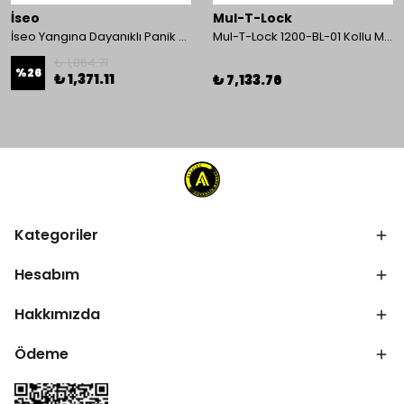
İseo
Mul-T-Lock
İseo Yangına Dayanıklı Panik Fonksiyonlu Pasif Kanat İçin Gömme Kilit
Mul-T-Lock 1200-BL-01 Kollu Manyetik Kilit 272 kg 600 Lbs
₺ 1,864.71
%
26
₺ 1,371.11
₺ 7,133.76
Kategoriler
Hesabım
Hakkımızda
Ödeme