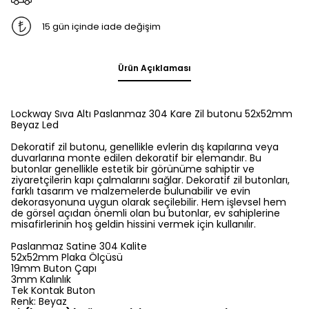
15 gün içinde iade değişim
Ürün Açıklaması
Lockway
Sıva Altı
Paslanmaz 304 Kare Zil butonu 52x52mm
Beyaz Led
Dekoratif zil butonu, genellikle evlerin dış kapılarına veya
duvarlarına monte edilen dekoratif bir elemandır. Bu
butonlar genellikle estetik bir görünüme sahiptir ve
ziyaretçilerin kapı çalmalarını sağlar. Dekoratif zil butonları,
farklı tasarım ve malzemelerde bulunabilir ve evin
dekorasyonuna uygun olarak seçilebilir. Hem işlevsel hem
de görsel açıdan önemli olan bu butonlar, ev sahiplerine
misafirlerinin hoş geldin hissini vermek için kullanılır.
Paslanmaz Satine 304 Kalite
52x52mm Plaka Ölçüsü
19mm Buton Çapı
3mm Kalınlık
Tek Kontak Buton
Renk: Beyaz