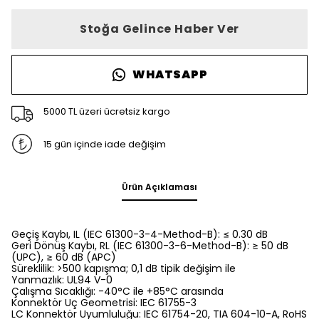
Stoğa Gelince Haber Ver
WHATSAPP
5000 TL üzeri ücretsiz kargo
15 gün içinde iade değişim
Ürün Açıklaması
Geçiş Kaybı, IL (IEC 61300-3-4-Method-B): ≤ 0.30 dB
Geri Dönüş Kaybı, RL (IEC 61300-3-6-Method-B): ≥ 50 dB
(UPC), ≥ 60 dB (APC)
Süreklilik: >500 kapışma; 0,1 dB tipik değişim ile
Yanmazlık: UL94 V-0
Çalışma Sıcaklığı: -40°C ile +85°C arasında
Konnektör Uç Geometrisi: IEC 61755-3
LC Konnektör Uyumluluğu: IEC 61754-20, TIA 604-10-A, RoHS