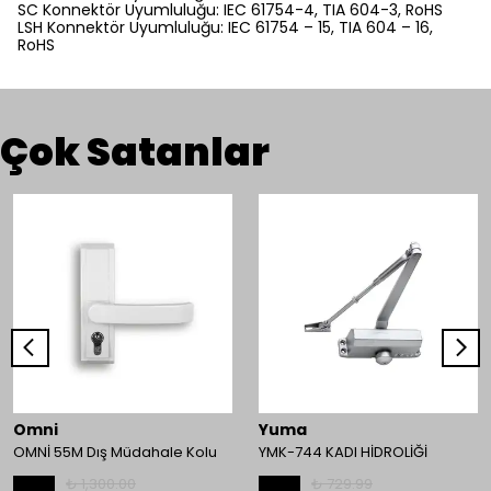
SC Konnektör Uyumluluğu: IEC 61754-4, TIA 604-3, RoHS
LSH Konnektör Uyumluluğu: IEC 61754 – 15, TIA 604 – 16,
RoHS
Çok Satanlar
Omni
Yuma
OMNİ 55M Dış Müdahale Kolu
YMK-744 KADI HİDROLİĞİ
₺ 1,300.00
₺ 729.99