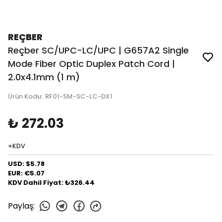
REÇBER
Reçber SC/UPC-LC/UPC | G657A2 Single
Mode Fiber Optic Duplex Patch Cord |
2.0x4.1mm (1 m)
Ürün Kodu
:
RF01-SM-SC-LC-DX1
₺ 272.03
+KDV
USD: $5.78
EUR: €5.07
KDV Dahil Fiyat: ₺326.44
Paylaş
: