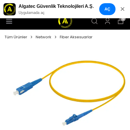
YENI NESIL GÜVENLIK GEÇIŞ SISTEMLERI
Algatec Güvenlik Teknolojileri A.Ş.
✕
AÇ
Uygulamada aç
0
Tüm Ürünler
Network
Fiber Aksesuarlar