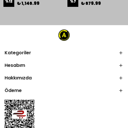
%
12
%
7
₺ 1,146.99
₺ 679.99
Kategoriler
Hesabım
Hakkımızda
Ödeme