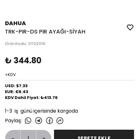
DAHUA
TRK-PIR-DS PIR AYAĞI-SİYAH
Ürün Kodu
:
ST02015
₺ 344.80
+KDV
USD: $7.33
EUR: €6.43
KDV Dahil Fiyat: ₺413.76
1-3 iş günü içerisinde kargoda
Paylaş
:
SEPETE EKLE