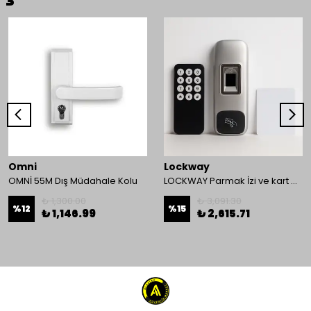
Omni
Lockway
OMNİ 55M Dış Müdahale Kolu
LOCKWAY Parmak İzi ve kart Okuyucu Kontrol Paneli
₺ 1,300.00
₺ 3,091.30
%
12
%
15
₺ 1,146.99
₺ 2,615.71