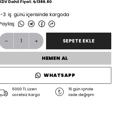
KDV Dahil Fiyat: ₺1386.80
1-3 iş günü içerisinde kargoda
Paylaş
:
SEPETE EKLE
HEMEN AL
WHATSAPP
5000 TL üzeri
15 gün içinde
ücretsiz kargo
iade değişim