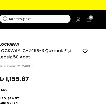
0
LOCKWAY
LOCKWAY IC-246B-3 Çakmak Fişi
Ledsiz 50 Adet
Ürün Kodu
:
IC-246B-3
₺ 1,155.67
+KDV
USD: $24.57
EUR: €21.54