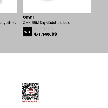
Omni
Omni
Mul-T-Lock 1200-BL-01 Kollu Manyetik Kilit 272 kg 600 Lbs
OMNİ 55M Dış Müdahale Kolu
₺ 1,300.00
%
12
%
26
₺ 1,146.99