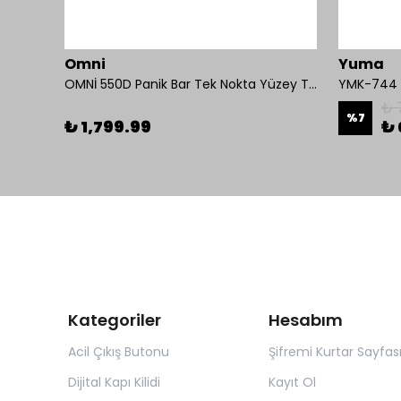
Omni
Yuma
ilit
OMNİ 550D Panik Bar Tek Nokta Yüzey Tip
YMK-744 K
₺ 
%
7
₺ 1,799.99
₺ 
Kategoriler
Hesabım
Acil Çıkış Butonu
Şifremi Kurtar Sayfas
Dijital Kapı Kilidi
Kayıt Ol