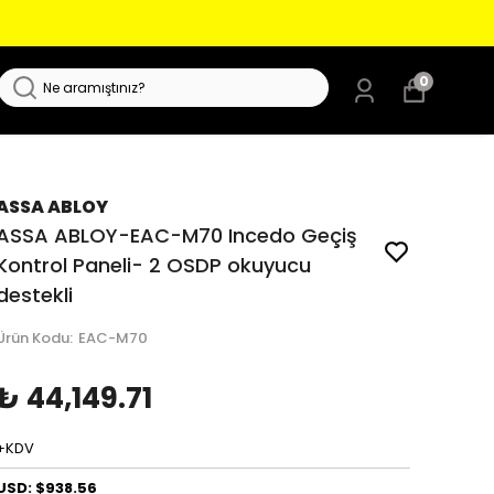
0
ASSA ABLOY
ASSA ABLOY-EAC-M70 Incedo Geçiş
Kontrol Paneli- 2 OSDP okuyucu
destekli
Ürün Kodu
:
EAC-M70
₺ 44,149.71
+KDV
USD: $938.56