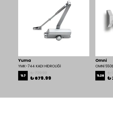
Yuma
Omni
ilit
YMK-744 KADI HİDROLİĞİ
₺ 729.99
₺ 
%
7
%
26
₺ 679.99
₺ 