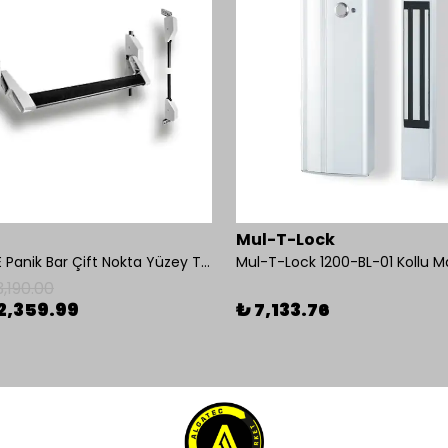
Mul-T-Lock
OMNİ 550E Panik Bar Çift Nokta Yüzey Tip
3,190.00
2,359.99
₺ 7,133.76