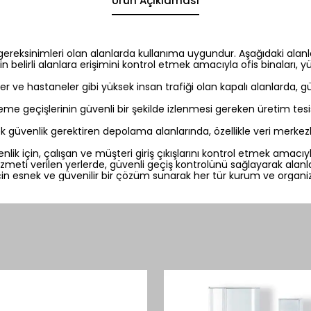
Ürün Açıklaması
k gereksinimleri olan alanlarda kullanıma uygundur. Aşağıdaki alanl
rin belirli alanlara erişimini kontrol etmek amacıyla ofis binaları,
ler ve hastaneler gibi yüksek insan trafiği olan kapalı alanlarda, gü
e geçişlerinin güvenli bir şekilde izlenmesi gereken üretim tesi
 güvenlik gerektiren depolama alanlarında, özellikle veri merkezl
ik için, çalışan ve müşteri giriş çıkışlarını kontrol etmek amacıyla 
meti verilen yerlerde, güvenli geçiş kontrolünü sağlayarak alanl
için esnek ve güvenilir bir çözüm sunarak her tür kurum ve organi