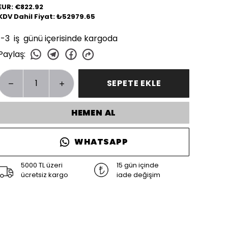
EUR: €822.92
KDV Dahil Fiyat: ₺52979.65
1-3 iş günü içerisinde kargoda
Paylaş
:
SEPETE EKLE
HEMEN AL
WHATSAPP
5000 TL üzeri
15 gün içinde
ücretsiz kargo
iade değişim