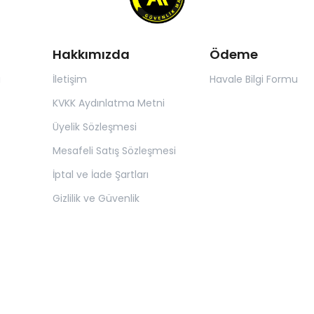
Hakkımızda
Ödeme
ı
İletişim
Havale Bilgi Formu
KVKK Aydınlatma Metni
Üyelik Sözleşmesi
Mesafeli Satış Sözleşmesi
İptal ve İade Şartları
Gizlilik ve Güvenlik