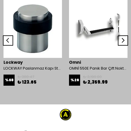
Lockway
Omni
LOCKWAY Paslanmaz Kapı Stoperi
OMNİ 550E Panik Bar Çift Nokta Yüzey Tip
₺ 380.47
₺ 3,190.00
%
68
%
26
₺ 123.65
₺ 2,359.99