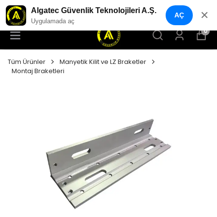
YENI NESIL GÜVENLIK GEÇIŞ SISTEMLERI
Algatec Güvenlik Teknolojileri A.Ş.
✕
AÇ
Uygulamada aç
0
Tüm Ürünler
Manyetik Kilit ve LZ Braketler
Montaj Braketleri