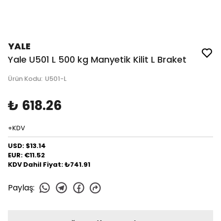
YALE
Yale U501 L 500 kg Manyetik Kilit L Braket
Ürün Kodu
:
U501-L
₺ 618.26
+KDV
USD: $13.14
EUR: €11.52
KDV Dahil Fiyat: ₺741.91
Paylaş
: