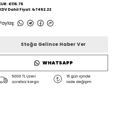
EUR: €115.75
KDV Dahil Fiyat: ₺7452.22
Paylaş
:
Stoğa Gelince Haber Ver
WHATSAPP
5000 TL üzeri
15 gün içinde
ücretsiz kargo
iade değişim