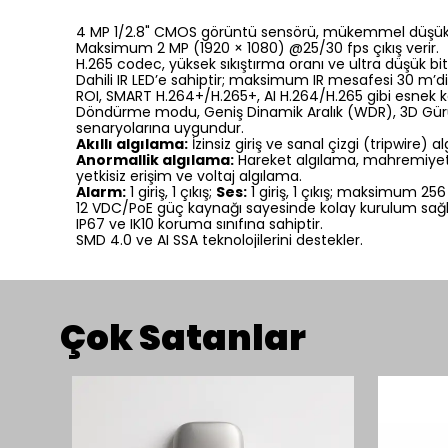
4 MP 1/2.8" CMOS görüntü sensörü, mükemmel düşük ı
Maksimum 2 MP (1920 × 1080) @25/30 fps çıkış verir.
H.265 codec, yüksek sıkıştırma oranı ve ultra düşük bit 
Dahili IR LED’e sahiptir; maksimum IR mesafesi 30 m’di
ROI, SMART H.264+/H.265+, AI H.264/H.265 gibi esnek k
Döndürme modu, Geniş Dinamik Aralık (WDR), 3D Gürültü Az
senaryolarına uygundur.
Akıllı algılama:
İzinsiz giriş ve sanal çizgi (tripwire) 
Anormallik algılama:
Hareket algılama, mahremiyet ma
yetkisiz erişim ve voltaj algılama.
Alarm:
1 giriş, 1 çıkış;
Ses:
1 giriş, 1 çıkış; maksimum 256
12 VDC/PoE güç kaynağı sayesinde kolay kurulum sağl
IP67 ve IK10 koruma sınıfına sahiptir.
SMD 4.0 ve AI SSA teknolojilerini destekler.
Çok Satanlar