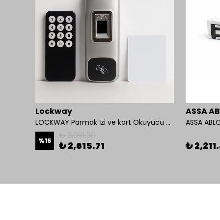
Lockway
ASSA A
Mul-T-Lock 1200-BL-01 Kollu Manyetik Kilit 272 kg 600 Lbs
LOCKWAY Parmak İzi ve kart Okuyucu Kontrol Paneli
ASSA ABLO
₺ 3,091.30
%
15
₺ 2,615.71
₺ 2,211