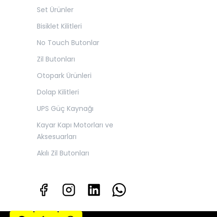
Set Ürünler
Bisiklet Kilitleri
No Touch Butonlar
Zil Butonları
Otopark Ürünleri
Dolap Kilitleri
UPS Güç Kaynağı
Kayar Kapı Motorları ve
Aksesuarları
Akılı Zil Butonları