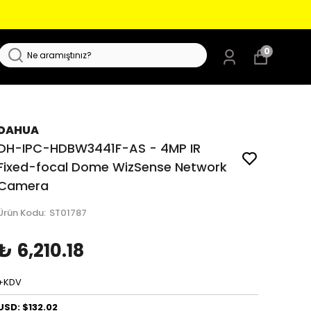
0
DAHUA
DH-IPC-HDBW3441F-AS - 4MP IR
Fixed-focal Dome WizSense Network
Camera
Ürün Kodu
:
ST01787
₺ 6,210.18
+KDV
USD: $132.02