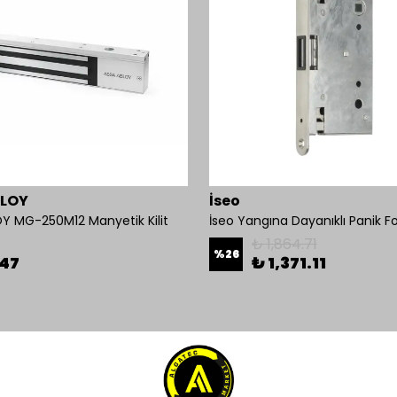
BLOY
İseo
Y MG-250M12 Manyetik Kilit
₺ 1,864.71
%
26
.47
₺ 1,371.11