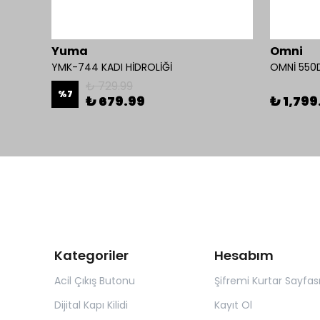
Yuma
Omni
i
YMK-744 KADI HİDROLİĞİ
₺ 729.99
%
7
₺ 679.99
₺ 1,799
Kategoriler
Hesabım
Acil Çıkış Butonu
Şifremi Kurtar Sayfas
Dijital Kapı Kilidi
Kayıt Ol