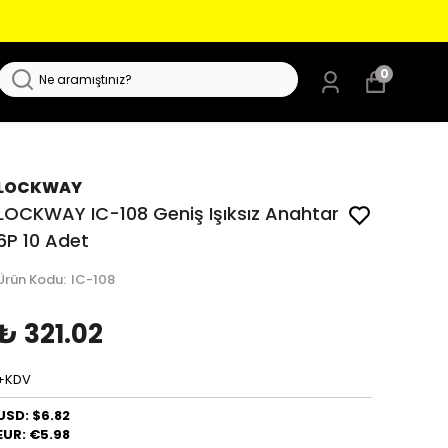
0
LOCKWAY
LOCKWAY IC-108 Geniş Işıksız Anahtar
6P 10 Adet
Ürün Kodu
:
IC-108
₺ 321.02
+KDV
USD: $6.82
EUR: €5.98