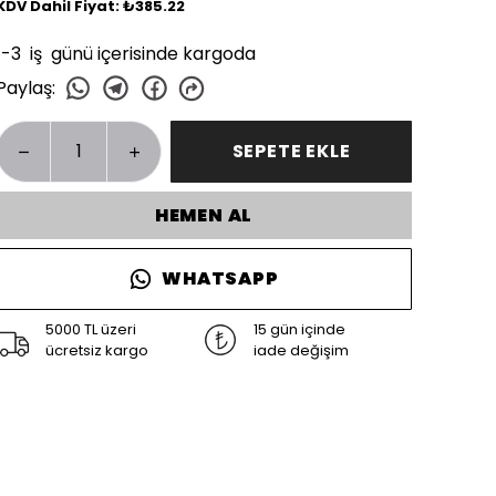
KDV Dahil Fiyat: ₺385.22
1-3 iş günü içerisinde kargoda
Paylaş
:
SEPETE EKLE
HEMEN AL
WHATSAPP
5000 TL üzeri
15 gün içinde
ücretsiz kargo
iade değişim