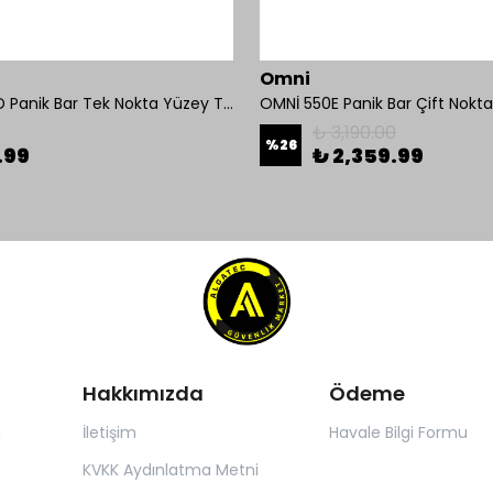
Omni
OMNİ 550D Panik Bar Tek Nokta Yüzey Tip
₺ 3,190.00
%
26
.99
₺ 2,359.99
Hakkımızda
Ödeme
ı
İletişim
Havale Bilgi Formu
KVKK Aydınlatma Metni