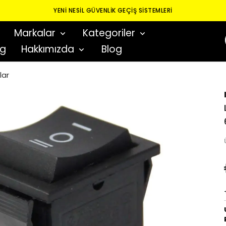
YENI NESIL GÜVENLIK GEÇIŞ SISTEMLERI
Markalar
Kategoriler
og
Hakkımızda
Blog
lar