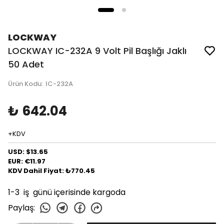
LOCKWAY
LOCKWAY IC-232A 9 Volt Pil Başlığı Jaklı
50 Adet
Ürün Kodu
:
IC-232A
₺ 642.04
+KDV
USD: $13.65
EUR: €11.97
KDV Dahil Fiyat: ₺770.45
1-3 iş günü içerisinde kargoda
Paylaş
: