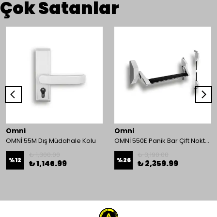
Çok Satanlar
Omni
Omni
OMNİ 55M Dış Müdahale Kolu
OMNİ 550E Panik Bar Çift Nokta Yüzey Tip
₺ 1,300.00
₺ 3,190.00
%
12
%
26
₺ 1,146.99
₺ 2,359.99