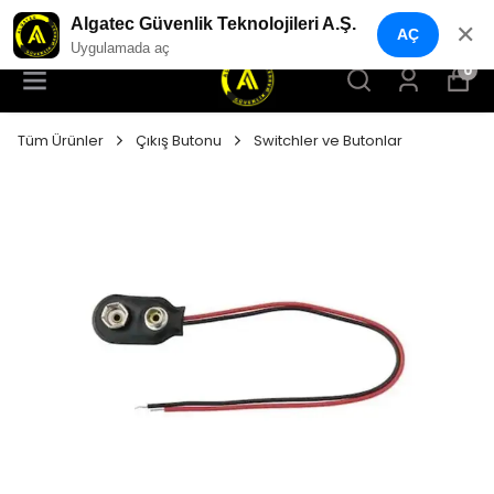
YENI NESIL GÜVENLIK GEÇIŞ SISTEMLERI
Algatec Güvenlik Teknolojileri A.Ş.
✕
AÇ
Uygulamada aç
0
Tüm Ürünler
Çıkış Butonu
Switchler ve Butonlar