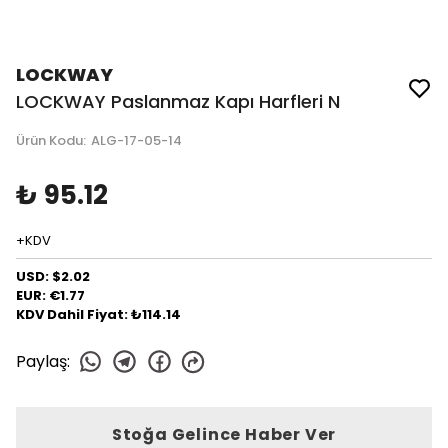
LOCKWAY
LOCKWAY Paslanmaz Kapı Harfleri N
Ürün Kodu
:
ALG-17-05-14
₺ 95.12
+KDV
USD: $2.02
EUR: €1.77
KDV Dahil Fiyat: ₺114.14
Paylaş
:
Stoğa Gelince Haber Ver