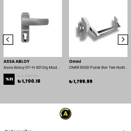
ASSA ABLOY
Omni
Assa Abloy DT-H 301 Dış Müdahale Kolu
OMNİ 550D Panik Bar Tek Nokta Yüzey Tip
₺ 2,468.00
%
31
₺ 1,700.18
₺ 1,799.99