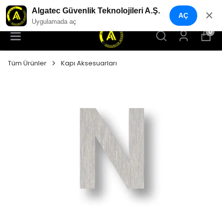
YENI NESIL GÜVENLIK GEÇIŞ SISTEMLERI
Algatec Güvenlik Teknolojileri A.Ş.
✕
AÇ
Uygulamada aç
0
Tüm Ürünler
Kapı Aksesuarları