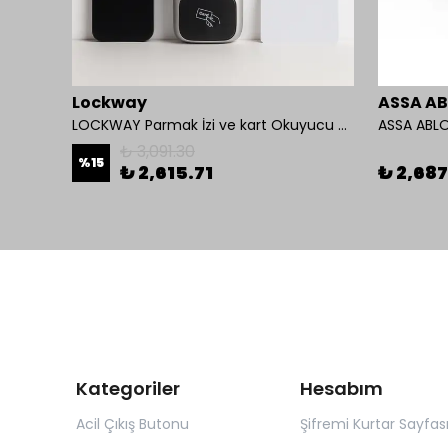
Lockway
ASSA A
LOCKWAY Parmak İzi ve kart Okuyucu Kontrol Paneli
ASSA ABLO
₺ 3,091.30
%
15
₺ 2,615.71
₺ 2,687
Kategoriler
Hesabım
Acil Çıkış Butonu
Şifremi Kurtar Sayfas