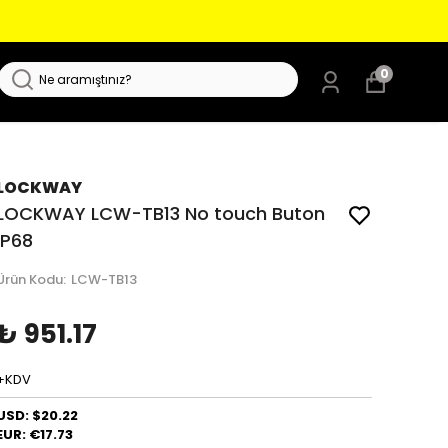
0
LOCKWAY
LOCKWAY LCW-TB13 No touch Buton
IP68
Ürün Kodu
:
LCW-TB13
₺ 951.17
+KDV
USD: $20.22
EUR: €17.73