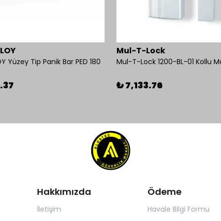
BLOY
Mul-T-Lock
Y Yüzey Tip Panik Bar PED 180
.37
₺ 7,133.76
Hakkımızda
Ödeme
ı
İletişim
Havale Bilgi Formu