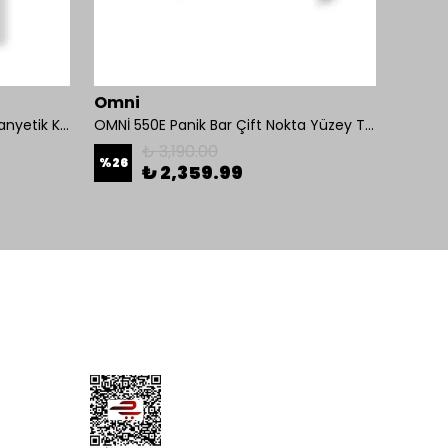
Omni
İseo
Mul-T-Lock 1200-BL-01 Kollu Manyetik Kilit 272 kg 600 Lbs
OMNİ 550E Panik Bar Çift Nokta Yüzey Tip
₺ 3,190.00
%
26
%
26
₺ 2,359.99