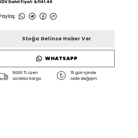
KDV Dahil Fiyat: ₺1141.40
Paylaş
:
Stoğa Gelince Haber Ver
WHATSAPP
5000 TL üzeri
15 gün içinde
ücretsiz kargo
iade değişim