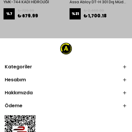
YMK-744 KADI HİDROLİĞİ
Assa Abloy DT-H 301 Dış Müdahale Kolu
₺ 729.99
₺ 2,468.00
%
7
%
31
₺ 679.99
₺ 1,700.18
Kategoriler
Hesabım
Hakkımızda
Ödeme