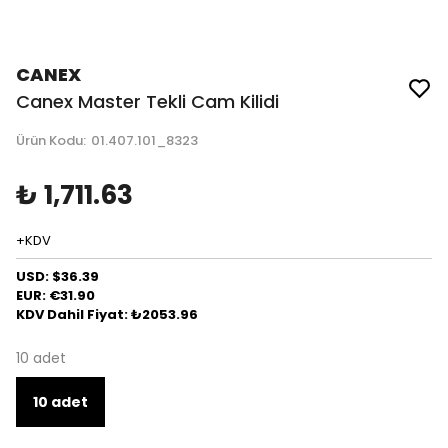
CANEX
Canex Master Tekli Cam Kilidi
Ürün Kodu
:
01.407.101_8323
₺ 1,711.63
+KDV
USD: $36.39
EUR: €31.90
KDV Dahil Fiyat: ₺2053.96
10 adet
10 adet