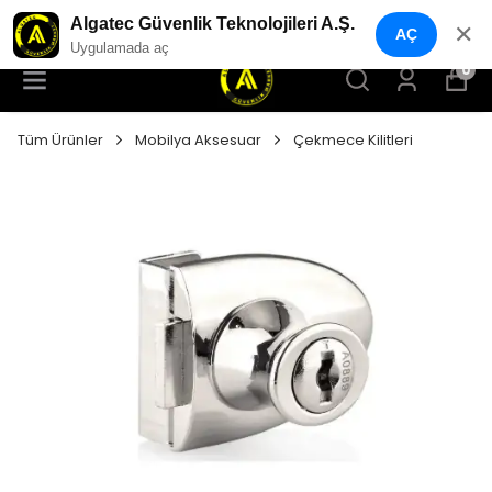
YENI NESIL GÜVENLIK GEÇIŞ SISTEMLERI
Algatec Güvenlik Teknolojileri A.Ş.
✕
AÇ
Uygulamada aç
0
Tüm Ürünler
Mobilya Aksesuar
Çekmece Kilitleri