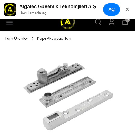
YENI NESIL GÜVENLIK GEÇIŞ SISTEMLERI
Algatec Güvenlik Teknolojileri A.Ş.
✕
AÇ
Uygulamada aç
0
Tüm Ürünler
Kapı Aksesuarları