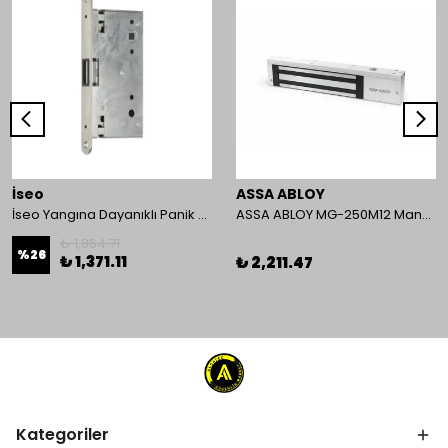
İseo
ASSA ABLOY
İseo Yangına Dayanıklı Panik Fonksiyonlu Pasif Kanat İçin Gömme Kilit
ASSA ABLOY MG-250M12 Manyetik Kilit
₺ 1,864.71
%
26
₺ 1,371.11
₺ 2,211.47
Kategoriler