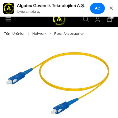
YENI NESIL GÜVENLIK GEÇIŞ SISTEMLERI
Algatec Güvenlik Teknolojileri A.Ş.
✕
AÇ
Uygulamada aç
0
Tüm Ürünler
Network
Fiber Aksesuarlar