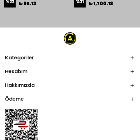
%
33
%
31
₺ 95.12
₺ 1,700.18
Kategoriler
Hesabım
Hakkımızda
Ödeme