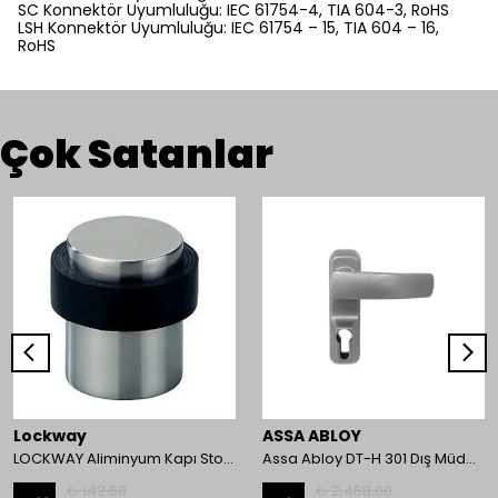
SC Konnektör Uyumluluğu: IEC 61754-4, TIA 604-3, RoHS
LSH Konnektör Uyumluluğu: IEC 61754 – 15, TIA 604 – 16,
RoHS
Çok Satanlar
Lockway
ASSA ABLOY
LOCKWAY Aliminyum Kapı Stoperi
Assa Abloy DT-H 301 Dış Müdahale Kolu
₺ 142.68
₺ 2,468.00