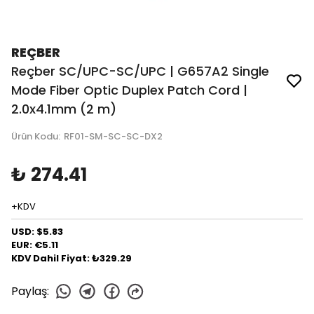
REÇBER
Reçber SC/UPC-SC/UPC | G657A2 Single
Mode Fiber Optic Duplex Patch Cord |
2.0x4.1mm (2 m)
Ürün Kodu
:
RF01-SM-SC-SC-DX2
₺ 274.41
+KDV
USD: $5.83
EUR: €5.11
KDV Dahil Fiyat: ₺329.29
Paylaş
: