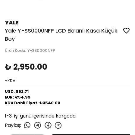
YALE
Yale Y-SS0000NFP LCD Ekranlı Kasa Küçük
Boy
Ürün Kodu
:
Y-SS0000NFP
₺ 2,950.00
+KDV
USD: $62.71
EUR: €54.99
KDV Dahil Fiyat: ₺3540.00
1-3 iş günü içerisinde kargoda
Paylaş
: