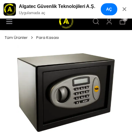
YENI NESIL GÜVENLIK GEÇIŞ SISTEMLERI
Algatec Güvenlik Teknolojileri A.Ş.
✕
AÇ
Uygulamada aç
0
Tüm Ürünler
Para Kasası