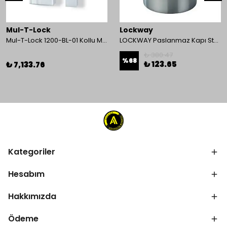
Mul-T-Lock
Lockway
Mul-T-Lock 1200-BL-01 Kollu Manyetik Kilit 272 kg 600 Lbs
LOCKWAY Paslanmaz Kapı Stoperi
₺ 380.47
%
68
₺ 123.65
₺ 7,133.76
Kategoriler
Hesabım
Hakkımızda
Ödeme