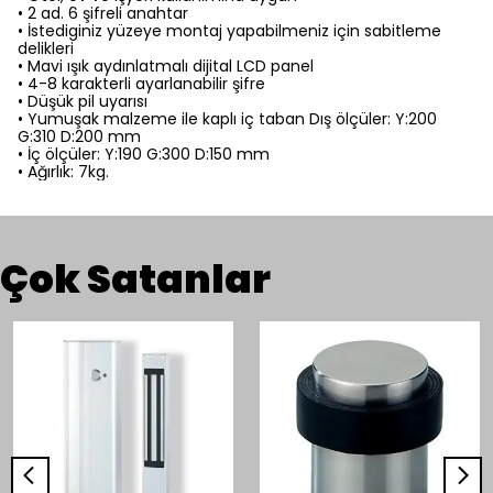
• 2 ad. 6 şifreli anahtar
• İstediginiz yüzeye montaj yapabilmeniz için sabitleme
delikleri
• Mavi ışık aydınlatmalı dijital LCD panel
• 4-8 karakterli ayarlanabilir şifre
• Düşük pil uyarısı
• Yumuşak malzeme ile kaplı iç taban Dış ölçüler: Y:200
G:310 D:200 mm
• İç ölçüler: Y:190 G:300 D:150 mm
• Ağırlık: 7kg.
Çok Satanlar