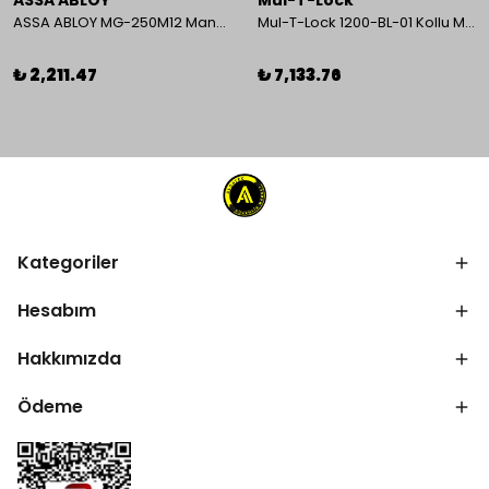
ASSA ABLOY
Mul-T-Lock
ASSA ABLOY MG-250M12 Manyetik Kilit
Mul-T-Lock 1200-BL-01 Kollu Manyetik Kilit 272 kg 600 Lbs
₺ 2,211.47
₺ 7,133.76
Kategoriler
Hesabım
Hakkımızda
Ödeme