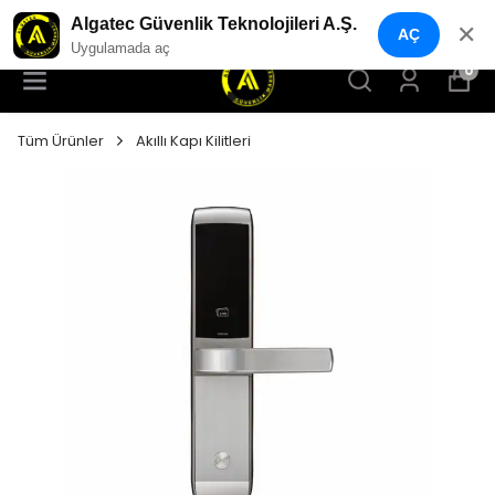
YENI NESIL GÜVENLIK GEÇIŞ SISTEMLERI
Algatec Güvenlik Teknolojileri A.Ş.
✕
AÇ
Uygulamada aç
0
Tüm Ürünler
Akıllı Kapı Kilitleri