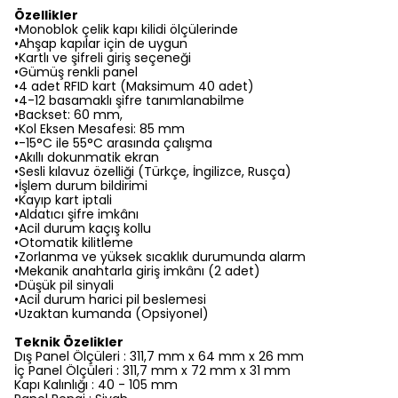
Özellikler
•Monoblok çelik kapı kilidi ölçülerinde
•Ahşap kapılar için de uygun
•Kartlı ve şifreli giriş seçeneği
•Gümüş renkli panel
•4 adet RFID kart (Maksimum 40 adet)
•4-12 basamaklı şifre tanımlanabilme
•Backset: 60 mm,
•Kol Eksen Mesafesi: 85 mm
•-15°C ile 55°C arasında çalışma
•Akıllı dokunmatik ekran
•Sesli kılavuz özelliği (Türkçe, İngilizce, Rusça)
•İşlem durum bildirimi
•Kayıp kart iptali
•Aldatıcı şifre imkânı
•Acil durum kaçış kollu
•Otomatik kilitleme
•Zorlanma ve yüksek sıcaklık durumunda alarm
•Mekanik anahtarla giriş imkânı (2 adet)
•Düşük pil sinyali
•Acil durum harici pil beslemesi
•Uzaktan kumanda (Opsiyonel)
Teknik Özelikler
Dış Panel Ölçüleri : 311,7 mm x 64 mm x 26 mm
İç Panel Ölçüleri : 311,7 mm x 72 mm x 31 mm
Kapı Kalınlığı : 40 - 105 mm