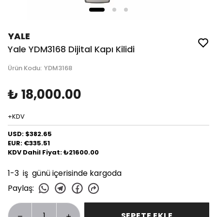
YALE
Yale YDM3168 Dijital Kapı Kilidi
Ürün Kodu
:
YDM3168
₺ 18,000.00
+KDV
USD: $382.65
EUR: €335.51
KDV Dahil Fiyat: ₺21600.00
1-3 iş günü içerisinde kargoda
Paylaş
:
SEPETE EKLE